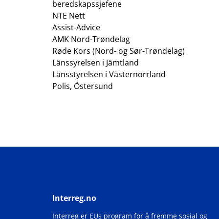
beredskapssjefene
NTE Nett
Assist-Advice
AMK Nord-Trøndelag
Røde Kors (Nord- og Sør-Trøndelag)
Länssyrelsen i Jämtland
Länsstyrelsen i Västernorrland
Polis, Östersund
Interreg.no
Interreg er EUs program for å fremme sosial og