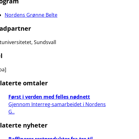
ogram
Nordens Grønne Belte
adpartner
tuniversitetet, Sundsvall
l
ba]
laterte omtaler
Først i verden med felles nødnett
Gjennom Interreg-samarbeidet i Nordens
G..
laterte nyheter