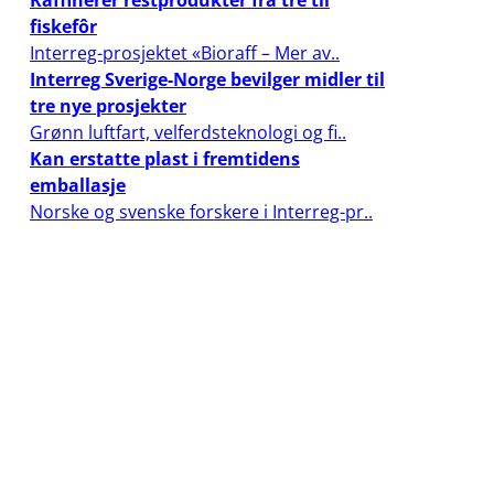
Raffinerer restprodukter fra tre til
fiskefôr
Interreg-prosjektet «Bioraff – Mer av..
Interreg Sverige-Norge bevilger midler til
tre nye prosjekter
Grønn luftfart, velferdsteknologi og fi..
Kan erstatte plast i fremtidens
emballasje
Norske og svenske forskere i Interreg-pr..