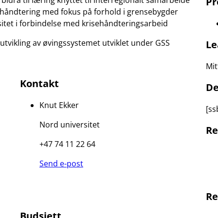
idra til læring knyttet til interregionalt samarbeide
Pr
sehåndtering med fokus på forhold i grensebygder
sitet i forbindelse med krisehåndteringsarbeid
utvikling av øvingssystemet utviklet under GSS
Le
Mit
Kontakt
De
Knut Ekker
[ss
Nord universitet
Re
+47 74 11 22 64
Send e-post
Re
Budsjett