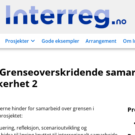
Interreg.no
Prosjekter
Gode eksempler
Arrangement
Om I
 Grenseoverskridende sama
kerhet 2
fjerne hinder for samarbeid over grensen i
P
prosjektet:
luering, refleksjon, scenarioutvikling og