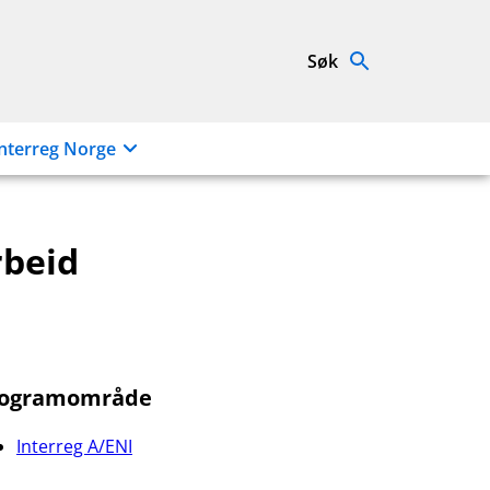
Søk
nterreg Norge
rbeid
rogramområde
Interreg A/ENI