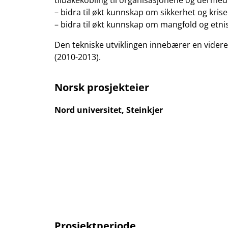
tilbakekobling til organisasjonene og dermed b
– bidra til økt kunnskap om sikkerhet og kri
– bidra til økt kunnskap om mangfold og etni
Den tekniske utviklingen innebærer en videre
(2010-2013).
Norsk prosjekteier
Nord universitet, Steinkjer
Prosjektperiode