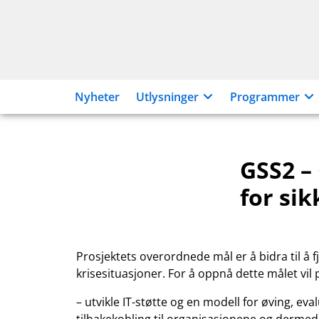
Hopp
til
innhold
Nyheter
Utlysninger
Programmer
GSS2 –
for sik
Prosjektets overordnede mål er å bidra til å 
krisesituasjoner. For å oppnå dette målet vil 
– utvikle IT-støtte og en modell for øving, eva