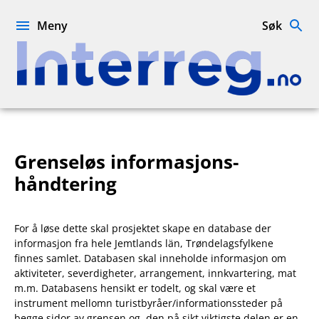
Hopp
til
Meny
Søk
innhold
Interreg.no
Grenseløs informasjons-
håndtering
For å løse dette skal prosjektet skape en database der
informasjon fra hele Jemtlands län, Trøndelagsfylkene
finnes samlet. Databasen skal inneholde informasjon om
aktiviteter, severdigheter, arrangement, innkvartering, mat
m.m. Databasens hensikt er todelt, og skal være et
instrument mellomn turistbyråer/informationssteder på
begge sidor av grensen og, den på sikt viktigste delen er en