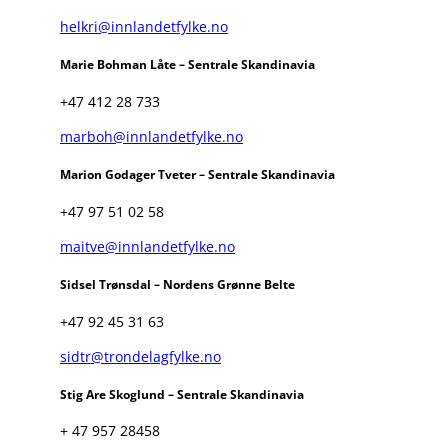
helkri@innlandetfylke.no
Marie Bohman Låte – Sentrale Skandinavia
+47 412 28 733
marboh@innlandetfylke.no
Marion Godager Tveter – Sentrale Skandinavia
+47 97 51 02 58
maitve@innlandetfylke.no
Sidsel Trønsdal – Nordens Grønne Belte
+47 92 45 31 63
sidtr@trondelagfylke.no
Stig Are Skoglund – Sentrale Skandinavia
+ 47 957 28458