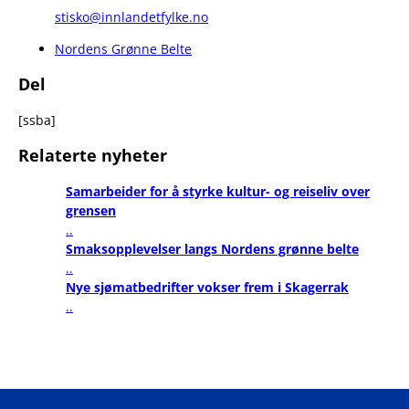
stisko@innlandetfylke.no
Nordens Grønne Belte
Del
[ssba]
Relaterte nyheter
Samarbeider for å styrke kultur- og reiseliv over
grensen
..
Smaksopplevelser langs Nordens grønne belte
..
Nye sjømatbedrifter vokser frem i Skagerrak
..