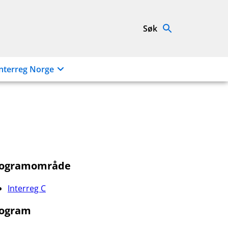
Søk
nterreg Norge
rogramområde
Interreg C
ogram