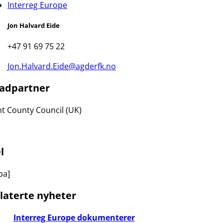
Interreg Europe
Jon Halvard Eide
+47 91 69 75 22
Jon.Halvard.Eide@agderfk.no
adpartner
t County Council (UK)
l
ba]
laterte nyheter
Interreg Europe dokumenterer