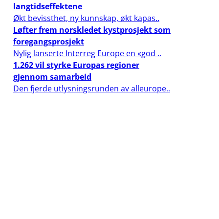
langtidseffektene
Økt bevissthet, ny kunnskap, økt kapas..
Løfter frem norskledet kystprosjekt som
foregangsprosjekt
Nylig lanserte Interreg Europe en «god ..
1.262 vil styrke Europas regioner
gjennom samarbeid
Den fjerde utlysningsrunden av alleurope..