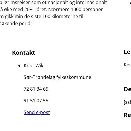
ilgrimsreiser som et nasjonalt og internasjonalt
s å øke med 20% i året. Nærmere 1000 personer
om gikk min de siste 100 kilometerne til
søkende per år.
Le
Kontakt
Ken
Knut Wik
Sør-Trøndelag fylkeskommune
De
72 81 34 65
91 51 07 55
[ss
Send e-post
Re