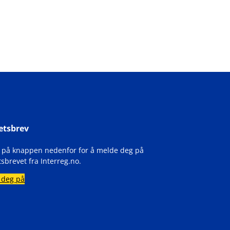
etsbrev
k på knappen nedenfor for å melde deg på
sbrevet fra Interreg.no.
 deg på