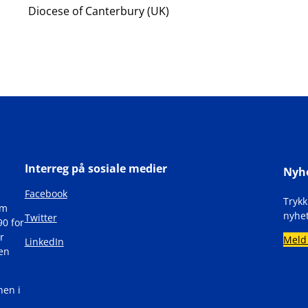
Diocese of Canterbury (UK)
Interreg på sosiale medier
Nyh
Facebook
Tryk
om
nyhet
Twitter
90 for
r
Meld
LinkedIn
den
nen i