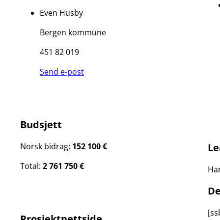
Even Husby
Bergen kommune
451 82 019
Send e-post
Budsjett
Le
Norsk bidrag:
152 100 €
Total:
2 761 750 €
Ham
De
[ss
Prosjektnettside