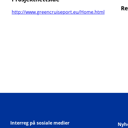
Re
http://www.greencruiseport.eu/Home.html
Interreg på sosiale medier
Nyh