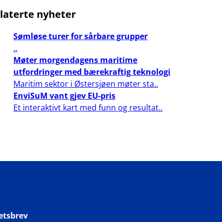
laterte nyheter
Sømløse turer for sårbare grupper
..
Møter morgendagens maritime
utfordringer med bærekraftig teknologi
Maritim sektor i Østersjøen møter sta..
EnviSuM vant gjev EU-pris
Et interaktivt kart med funn og resultat..
etsbrev