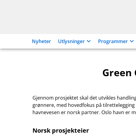
Hopp
til
innhold
Nyheter
Utlysninger
Programmer
Green 
Gjennom prosjektet skal det utvikles handlin
grønnere, med hovedfokus på tilrettelegging
havnevesen er norsk partner. Oslo havn er m
Norsk prosjekteier