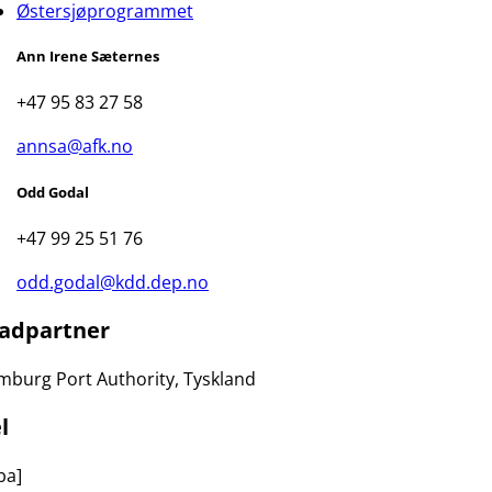
Østersjøprogrammet
Ann Irene Sæternes
+47 95 83 27 58
annsa@afk.no
Odd Godal
+47 99 25 51 76
odd.godal@kdd.dep.no
adpartner
burg Port Authority, Tyskland
l
ba]