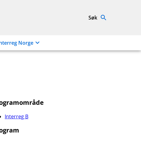
Søk
nterreg Norge
rogramområde
Interreg B
ogram