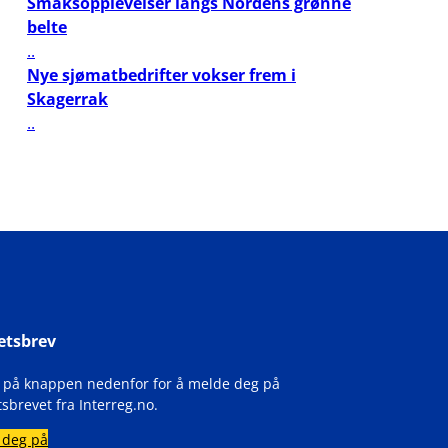
Smaksopplevelser langs Nordens grønne
belte
..
Nye sjømatbedrifter vokser frem i
Skagerrak
..
etsbrev
k på knappen nedenfor for å melde deg på
sbrevet fra Interreg.no.
 deg på