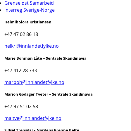
Grenseløst Samarbeid
Interreg Sverige-Norge
Helmik Slora Kristiansen
+47 47 02 86 18
helkri@innlandetfylke.no
Marie Bohman Låte – Sentrale Skandinavia
+47 412 28 733
marboh@innlandetfylke.no
Marion Godager Tveter – Sentrale Skandinavia
+47 97 51 02 58
maitve@innlandetfylke.no
Sidsel Trønsdal – Nordens Grønne Belte