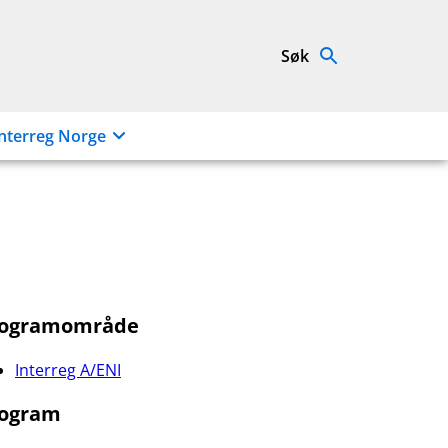
Søk
nterreg Norge
rogramområde
Interreg A/ENI
ogram