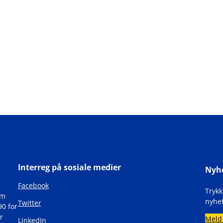
Interreg på sosiale medier
Nyh
Facebook
Tryk
om
nyhet
Twitter
90 for
r
Meld
LinkedIn