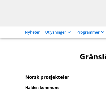
Hopp
til
innhold
Nyheter
Utlysninger
Programmer
Gränsl
Norsk prosjekteier
Halden kommune