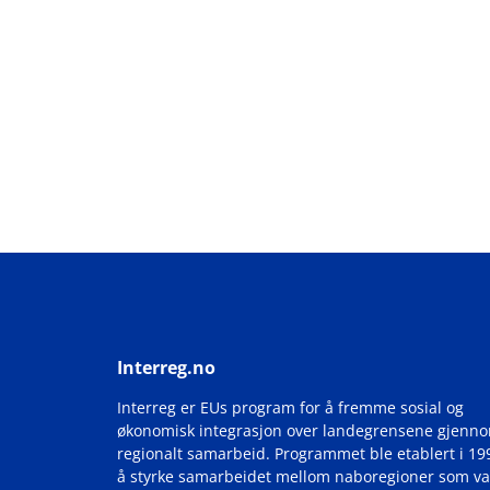
Interreg.no
Interreg er EUs program for å fremme sosial og
økonomisk integrasjon over landegrensene gjenn
regionalt samarbeid. Programmet ble etablert i 19
å styrke samarbeidet mellom naboregioner som va