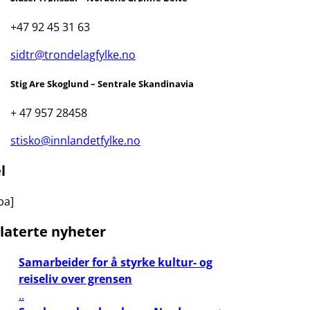
+47 92 45 31 63
sidtr@trondelagfylke.no
Stig Are Skoglund – Sentrale Skandinavia
+ 47 957 28458
stisko@innlandetfylke.no
l
ba]
laterte nyheter
Samarbeider for å styrke kultur- og
reiseliv over grensen
..