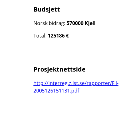
Budsjett
Norsk bidrag:
570000 Kjell
Total:
125186 €
Prosjektnettside
http://interreg.z.lst.se/rapporter/Fil-
2005126151131.pdf