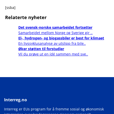
[ssba]
Relaterte nyheter
Det svensk-norske samarbeidet fortsetter
Samarbeidet mellom Norge og Sverige gir ..
El-, hydrogen- og biogassbiler er best for klimaet
En livssyklusanalyse av utslipp fra bile..
Øker støtten til forstudier
Vil du prøve ut en ídé sammen med sve..
Interreg.no
Interreg er EUs program for å fremme sosial og økonomisk