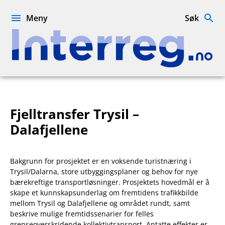
Hopp
til
Meny
Søk
innhold
Interreg.no
Fjelltransfer Trysil –
Dalafjellene
Bakgrunn for prosjektet er en voksende turistnæring i
Trysil/Dalarna, store utbyggingsplaner og behov for nye
bærekreftige transportløsninger. Prosjektets hovedmål er å
skape et kunnskapsunderlag om fremtidens trafikkbilde
mellom Trysil og Dalafjellene og området rundt, samt
beskrive mulige fremtidssenarier for felles
grenseoverskridende kollektivtransport. Antatte effekter er