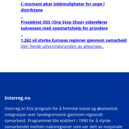
C-moment øker jobbmuligheter for unge i
distriktene
..
Prosjektet OSS (One Stop Shop) viderefører
suksessen med oppstartshjelp for gründere
..
1.262 vil styrke Europas regioner gjennom samarbeid
Den fjerde utlysningsrunden av alleurope..
Interreg.no
Interreg er EUs program for å fremme sosial og økonomisk
integrasjon over landegrensene gjennom regionalt
samarbeid. Programmet ble etablert i 1990 for å styrke
samarbeidet mellom naboregioner som var delt av nasjonale