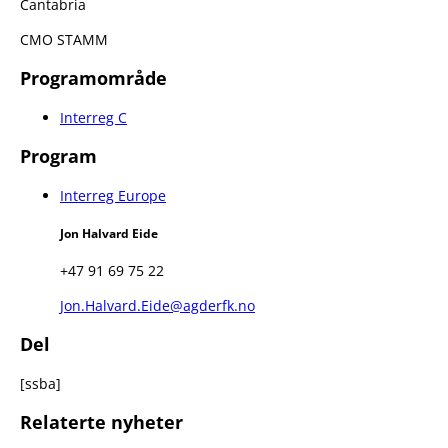
Cantabria
CMO STAMM
Programområde
Interreg C
Program
Interreg Europe
Jon Halvard Eide
+47 91 69 75 22
Jon.Halvard.Eide@agderfk.no
Del
[ssba]
Relaterte nyheter