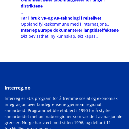
distriktene
..
Tar i bruk VR-og AR-teknologi i reiselivet
Oppland fylkeskommune med i internasjona..
Interreg Europe dokumenterer langtidseffektene
Økt bevissthet, ny kunnskap, økt kapas..
Interreg.no
Interreg er EUs program for å fremme sosial og økonomisk
integrasjon over landegrensene gjennom regionalt
samarbeid. Programmet ble etablert i 1990 for å styrke
samarbeidet mellom naboregioner som var delt av nasjonale
grenser. Norge har vært med siden 1996, og deltar i 11
forskjellige programmer.