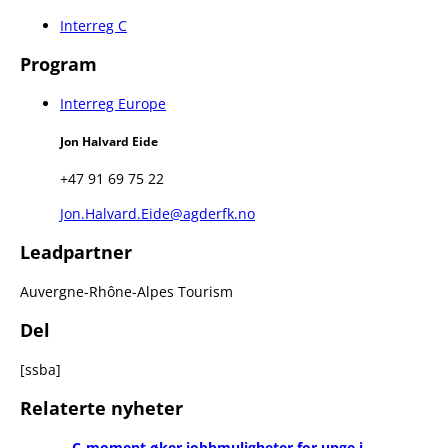
Interreg C
Program
Interreg Europe
Jon Halvard Eide
+47 91 69 75 22
Jon.Halvard.Eide@agderfk.no
Leadpartner
Auvergne-Rhône-Alpes Tourism
Del
[ssba]
Relaterte nyheter
C-moment øker jobbmuligheter for unge i