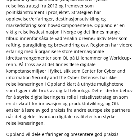
reiselivsstrategi fra 2012 og fremover som
politikkinstrument i prosjektet. Strategien har
opplevelser/erfaringer, destinasjonsutvikling og
markedsføring som hovedkomponentene. Oppland er en
viktig reiselivsdestinasjon i Norge og det finnes mange
tilbud innenfor såkalte «adrenalin-drevne» aktiviteter som
rafting, paragliding og brevandring osv. Regionen har videre
erfaring med å organisere store internasjonale
idrettsarrangementer som OL på Lillehammer og Worldcup-
renn. På tross av at det finnes flere digitale
kompetansemiljøer i fylket, slik som Center for Cyber and
information Security and the Cyber Defense, har ikke
reiselivsnæringen i Oppland klart å utnytte mulighetene
som ligger i økt bruk av digital teknologi. Det er derfor behov
for å styrke digitaliseringens rolle i reiselivsstrategien som
en drivkraft for innovasjon og produktutvikling, og Ofk
ønsker å lære av god praksis fra andre europeiske partnere
når det gjelder hvordan digitale realiteter kan styrke
reiselivsnæringen.
Oppland vil dele erfaringer og presentere god praksis