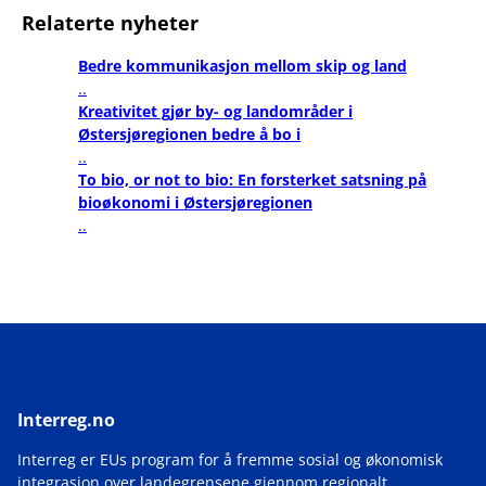
Relaterte nyheter
Bedre kommunikasjon mellom skip og land
..
Kreativitet gjør by- og landområder i
Østersjøregionen bedre å bo i
..
To bio, or not to bio: En forsterket satsning på
bioøkonomi i Østersjøregionen
..
Interreg.no
Interreg er EUs program for å fremme sosial og økonomisk
integrasjon over landegrensene gjennom regionalt