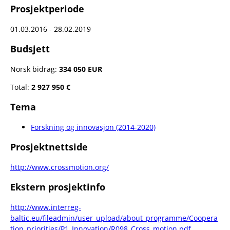
Prosjektperiode
01.03.2016 - 28.02.2019
Budsjett
Norsk bidrag:
334 050 EUR
Total:
2 927 950 €
Tema
Forskning og innovasjon (2014-2020)
Prosjektnettside
http://www.crossmotion.org/
Ekstern prosjektinfo
http://www.interreg-
baltic.eu/fileadmin/user_upload/about_programme/Coopera
tion_priorities/P1_Innovation/R098_Cross_motion.pdf