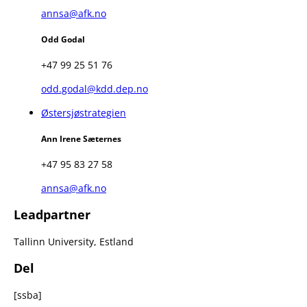
annsa@afk.no
Odd Godal
+47 99 25 51 76
odd.godal@kdd.dep.no
Østersjøstrategien
Ann Irene Sæternes
+47 95 83 27 58
annsa@afk.no
Leadpartner
Tallinn University, Estland
Del
[ssba]