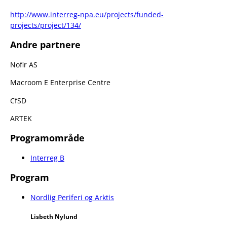
http://www.interreg-npa.eu/projects/funded-
projects/project/134/
Andre partnere
Nofir AS
Macroom E Enterprise Centre
CfSD
ARTEK
Programområde
Interreg B
Program
Nordlig Periferi og Arktis
Lisbeth Nylund