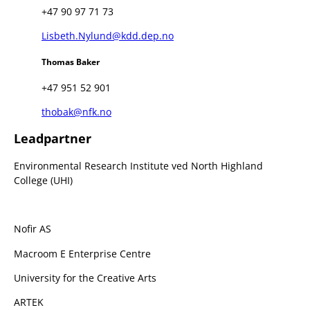
+47 90 97 71 73
Lisbeth.Nylund@kdd.dep.no
Thomas Baker
+47 951 52 901
thobak@nfk.no
Leadpartner
Environmental Research Institute ved North Highland
College (UHI)
Nofir AS
Macroom E Enterprise Centre
University for the Creative Arts
ARTEK