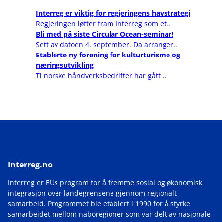
Interreg er viktig for regjeringens havstrategi
Regjeringen løfter fram Interreg som et..
Bli med på siste Circular Ocean-seminar!
Sett av datoen 4. september. Da arranger..
Etablerte ny forening for kulturturisme og
næringsutvikling
Ti norske håndverksbedrifter har gått ..
Interreg.no
Interreg er EUs program for å fremme sosial og økonomisk
integrasjon over landegrensene gjennom regionalt
samarbeid. Programmet ble etablert i 1990 for å styrke
samarbeidet mellom naboregioner som var delt av nasjonale