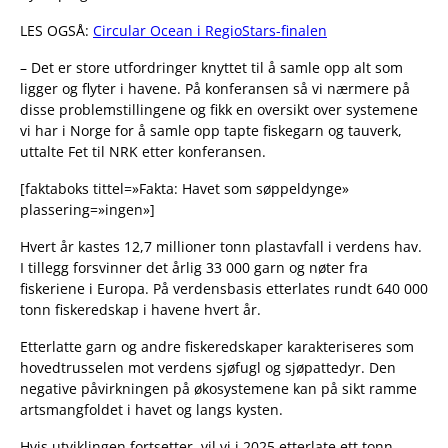
LES OGSÅ:
Circular Ocean i RegioStars-finalen
– Det er store utfordringer knyttet til å samle opp alt som
ligger og flyter i havene. På konferansen så vi nærmere på
disse problemstillingene og fikk en oversikt over systemene
vi har i Norge for å samle opp tapte fiskegarn og tauverk,
uttalte Fet til NRK etter konferansen.
[faktaboks tittel=»Fakta: Havet som søppeldynge»
plassering=»ingen»]
Hvert år kastes 12,7 millioner tonn plastavfall i verdens hav.
I tillegg forsvinner det årlig 33 000 garn og nøter fra
fiskeriene i Europa. På verdensbasis etterlates rundt 640 000
tonn fiskeredskap i havene hvert år.
Etterlatte garn og andre fiskeredskaper karakteriseres som
hovedtrusselen mot verdens sjøfugl og sjøpattedyr. Den
negative påvirkningen på økosystemene kan på sikt ramme
artsmangfoldet i havet og langs kysten.
Hvis utviklingen fortsetter, vil vi i 2025 etterlate ett tonn