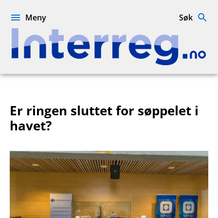
Hopp
til
Meny
Søk
innhold
Interreg.no
Er ringen sluttet for søppelet i
havet?