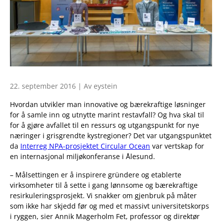
22. september 2016 | Av eystein
Hvordan utvikler man innovative og bærekraftige løsninger
for å samle inn og utnytte marint restavfall? Og hva skal til
for å gjøre avfallet til en ressurs og utgangspunkt for nye
næringer i grisgrendte kystregioner? Det var utgangspunktet
da
Interreg NPA-prosjektet Circular Ocean
var vertskap for
en internasjonal miljøkonferanse i Ålesund.
– Målsettingen er å inspirere gründere og etablerte
virksomheter til å sette i gang lønnsome og bærekraftige
resirkuleringsprosjekt. Vi snakker om gjenbruk på måter
som ikke har skjedd før og med et massivt universitetskorps
i ryggen, sier Annik Magerholm Fet, professor og direktør