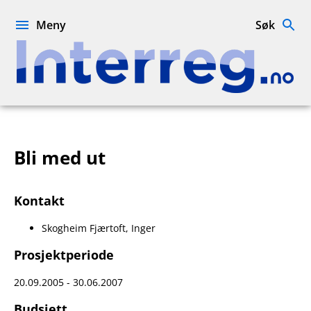
Hopp
til
Meny
Søk
innhold
Interreg.no
Bli med ut
Kontakt
Skogheim Fjærtoft, Inger
Prosjektperiode
20.09.2005 - 30.06.2007
Budsjett