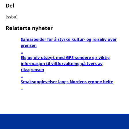
Del
[ssba]
Relaterte nyheter
Samarbeider for å styrke kultur- og reiseliv over
grensen
..
Elg og ulv utstyrt med GPS-sendere gir viktig
informasjon til viltforvaltning på tvers av
riksgrensen
..
Smaksopplevelser langs Nordens grønne belte
..