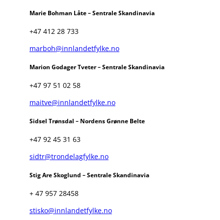
Marie Bohman Låte – Sentrale Skandinavia
+47 412 28 733
marboh@innlandetfylke.no
Marion Godager Tveter – Sentrale Skandinavia
+47 97 51 02 58
maitve@innlandetfylke.no
Sidsel Trønsdal – Nordens Grønne Belte
+47 92 45 31 63
sidtr@trondelagfylke.no
Stig Are Skoglund – Sentrale Skandinavia
+ 47 957 28458
stisko@innlandetfylke.no