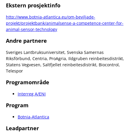
Ekstern prosjektinfo
http://www.botnia-atlantica.eu/om-beviljade-
projekt/projektbank/animalsense-a-competence-center-for-
animal-sensor-technology
Andre partnere
Sveriges Lantbruksuniversitet, Svenska Samernas
Riksförbund, Centria, ProAgria, Ildgruben reinbeitesdistrikt,
Statens Vegvesen, Saltfjellet reinbeitesdistrikt, Biocontrol,
Telespor
Programområde
Interreg A/ENI
Program
Botnia-Atlantica
Leadpartner