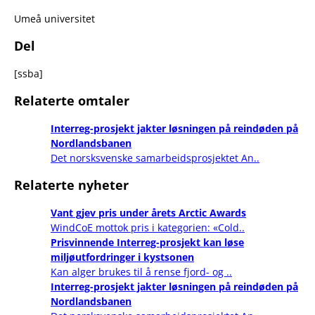
Umeå universitet
Del
[ssba]
Relaterte omtaler
Interreg-prosjekt jakter løsningen på reindøden på
Nordlandsbanen
Det norsksvenske samarbeidsprosjektet An..
Relaterte nyheter
Vant gjev pris under årets Arctic Awards
WindCoE mottok pris i kategorien: «Cold..
Prisvinnende Interreg-prosjekt kan løse
miljøutfordringer i kystsonen
Kan alger brukes til å rense fjord- og ..
Interreg-prosjekt jakter løsningen på reindøden på
Nordlandsbanen