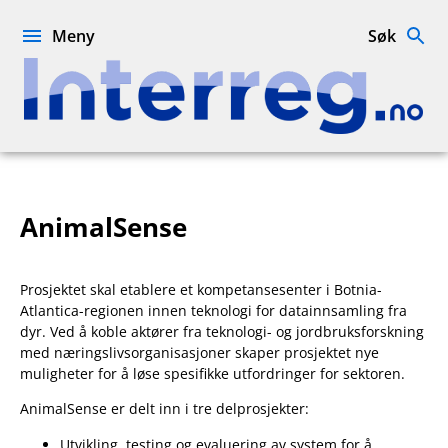
Hopp
til
Meny
Søk
innhold
Interreg.no
AnimalSense
Prosjektet skal etablere et kompetansesenter i Botnia-
Atlantica-regionen innen teknologi for datainnsamling fra
dyr. Ved å koble aktører fra teknologi- og jordbruksforskning
med næringslivsorganisasjoner skaper prosjektet nye
muligheter for å løse spesifikke utfordringer for sektoren.
AnimalSense er delt inn i tre delprosjekter:
Utvikling, testing og evaluering av system for å