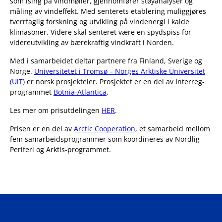
som ising på vindmøller, gjennomfører støyanalyser og
måling av vindeffekt. Med senterets etablering muliggjøres
tverrfaglig forskning og utvikling på vindenergi i kalde
klimasoner. Videre skal senteret være en spydspiss for
videreutvikling av bærekraftig vindkraft i Norden.
Med i samarbeidet deltar partnere fra Finland, Sverige og
Norge.
Universitetet i Tromsø – Norges Arktiske Universitet
(UiT)
er norsk prosjekteier. Prosjektet er en del av Interreg-
programmet
Botnia-Atlantica
.
Les mer om prisutdelingen
HER
.
Prisen er en del av
Arctic Cooperation
, et samarbeid mellom
fem samarbeidsprogrammer som koordineres av Nordlig
Periferi og Arktis-programmet.