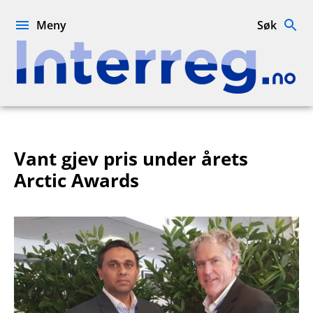
Hopp
til
Meny
Søk
innhold
Interreg.no
Vant gjev pris under årets
Arctic Awards