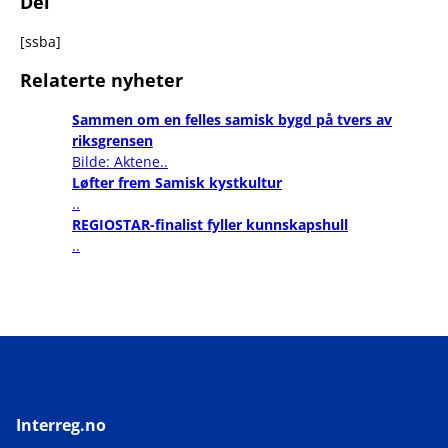
Del
[ssba]
Relaterte nyheter
Sammen om en felles samisk bygd på tvers av
riksgrensen
Bilde: Aktene..
Løfter frem Samisk kystkultur
..
REGIOSTAR-finalist fyller kunnskapshull
..
Interreg.no