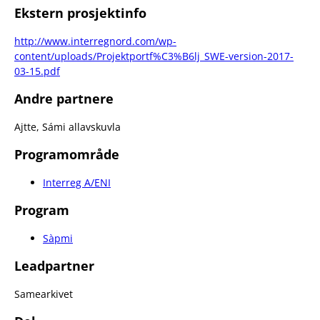
Ekstern prosjektinfo
http://www.interregnord.com/wp-
content/uploads/Projektportf%C3%B6lj_SWE-version-2017-
03-15.pdf
Andre partnere
Ajtte, Sámi allavskuvla
Programområde
Interreg A/ENI
Program
Sàpmi
Leadpartner
Samearkivet