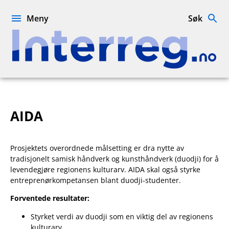
Hopp
til
Meny
Søk
innhold
Interreg.no
AIDA
Prosjektets overordnede målsetting er dra nytte av
tradisjonelt samisk håndverk og kunsthåndverk (duodji) for å
levendegjøre regionens kulturarv. AIDA skal også styrke
entreprenørkompetansen blant duodji-studenter.
Forventede resultater:
Styrket verdi av duodji som en viktig del av regionens
kulturarv.