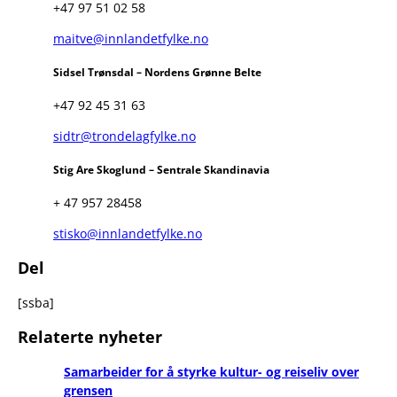
+47 97 51 02 58
maitve@innlandetfylke.no
Sidsel Trønsdal – Nordens Grønne Belte
+47 92 45 31 63
sidtr@trondelagfylke.no
Stig Are Skoglund – Sentrale Skandinavia
+ 47 957 28458
stisko@innlandetfylke.no
Del
[ssba]
Relaterte nyheter
Samarbeider for å styrke kultur- og reiseliv over
grensen