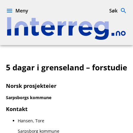
Hopp
til
Meny
Søk
innhold
Interreg.no
5 dagar i grenseland – forstudie
Norsk prosjekteier
Sarpsborgs kommune
Kontakt
Hansen, Tore
Sarpsborg kommune