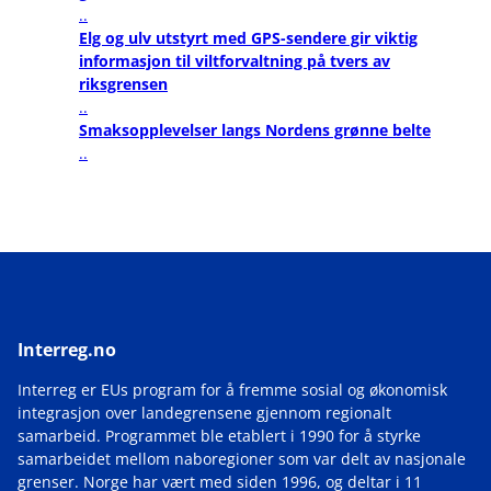
..
Elg og ulv utstyrt med GPS-sendere gir viktig
informasjon til viltforvaltning på tvers av
riksgrensen
..
Smaksopplevelser langs Nordens grønne belte
..
Interreg.no
Interreg er EUs program for å fremme sosial og økonomisk
integrasjon over landegrensene gjennom regionalt
samarbeid. Programmet ble etablert i 1990 for å styrke
samarbeidet mellom naboregioner som var delt av nasjonale
grenser. Norge har vært med siden 1996, og deltar i 11