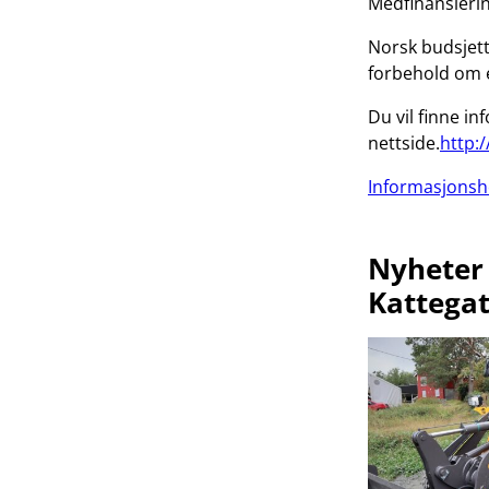
Medfinansierin
Norsk budsjett 
forbehold om 
Du vil finne 
nettside.
http:
Informasjonshe
Nyheter 
Kattega