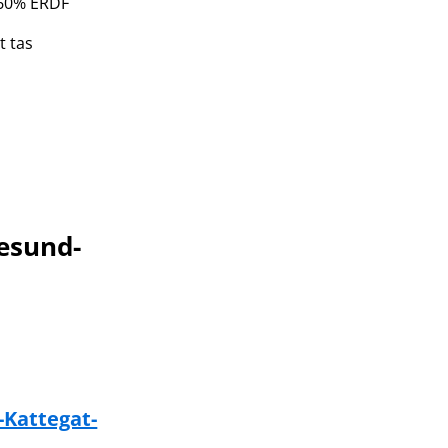
e 60% ERDF
t tas
esund-
-Kattegat-