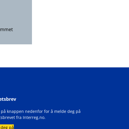
rammet
etsbrev
k på knappen nedenfor for å melde deg på
sbrevet fra Interreg.no.
 deg på