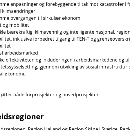
mme anpasninger og forebyggende tiltak mot katastrofer i f
 klimaendringer
mme overgangen til sirkulær økonomi
 og mobilitet
kle bærekraftig, klimavennlig og intelligente nasjonal, region
litet, inklusive forbedret tilgang til TEN-T og grenseoversk
ilitet
st arbeidsmarked
ke effektiviteten og inkluderingen i arbeidsmarkedene og t
itetssysselsetting, gjennom utvikling av sosial infrastruktu
ial økonomi.
øtter både forprosjekter og hovedprosjekter.
idsregioner
dsregionen, Region Halland og Region Skåne i Sverige. Reg