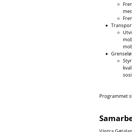
Fre
med
Fre
Transport
Utvi
mobi
mob
Grenselø
Styr
kval
sos
Programmet st
Samarbe
Västra Gøtalan