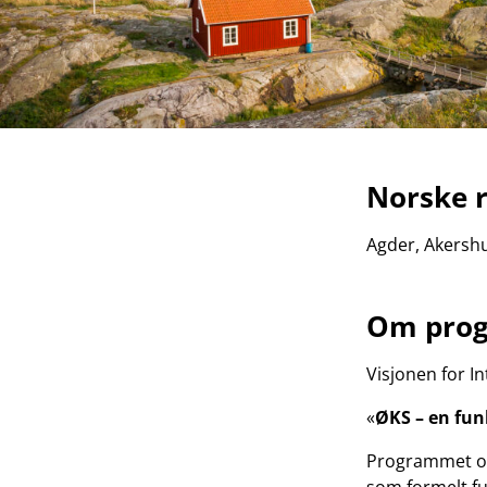
Norske 
Agder, Akershu
Om pro
Visjonen for I
«
ØKS – en fun
Programmet om
som formelt f