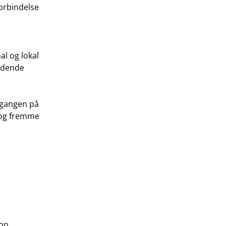
orbindelse
al og lokal
ridende
ilgangen på
r og fremme
ion