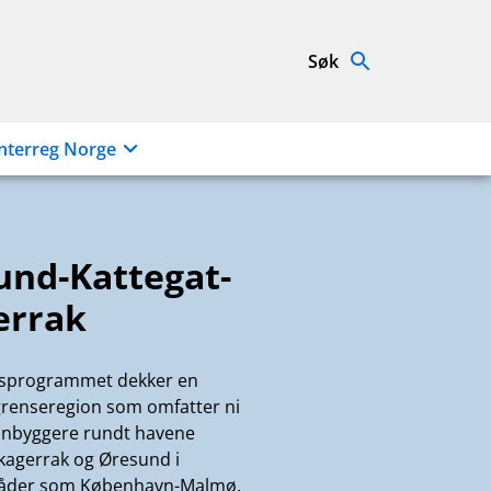
Søk
nterreg Norge
und-Kattegat-
errak
sprogrammet dekker en
renseregion som omfatter ni
innbyggere rundt havene
Skagerrak og Øresund i
åder som København-Malmø,