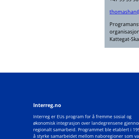
thomashan@
Programansv
organisasjon
Kattegat-Sk
Interreg.no
Interreg er EUs program for å fremme sosial og
økonomisk integrasjon over landegrensene gjenn
regionalt samarbeid. Programmet ble etablert i 19
å styrke samarbeidet mellom naboregioner som va