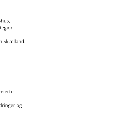
shus,
 Region
 Skjælland.
nserte
ndringer og