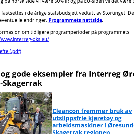
g på norsk side vil være 50% IR og på EU-siden vil det vær
fastsettes i de årlige statsbudsjett vedtatt av Stortinget. De
eventuelle endringer.
Programmets nettside
.
informasjon om tidligere programperioder på programmets
//www.interreg-oks.eu/
fte (.pdf)
og gode eksempler fra Interreg Ør
t-Skagerrak
Cleancon fremmer bruk av
utslippsfrie kjøretøy og
arbeidsmaskiner i Øresund
Skagerrak regionen