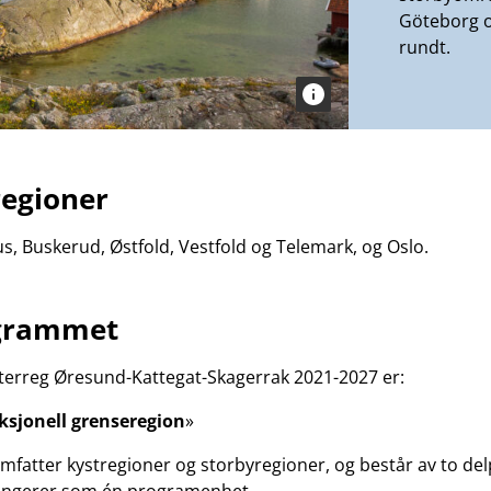
Göteborg 
rundt.
regioner
s, Buskerud, Østfold, Vestfold og Telemark, og Oslo.
grammet
nterreg Øresund-Kattegat-Skagerrak 2021-2027 er:
ksjonell grenseregion
»
fatter kystregioner og storbyregioner, og består av to d
ungerer som én programenhet.