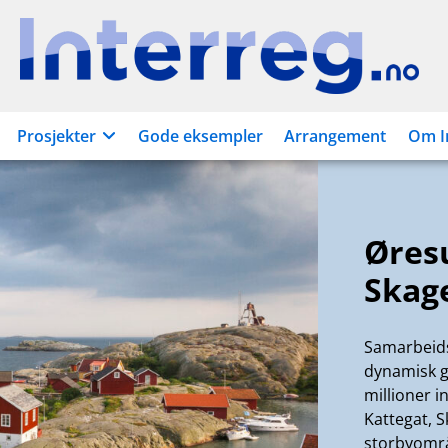
Interreg.no
Prosjekter
Gode eksempler
Arrangement
Om I
Øres
Skag
Samarbeid
dynamisk g
millioner 
Kattegat, 
storbyomr