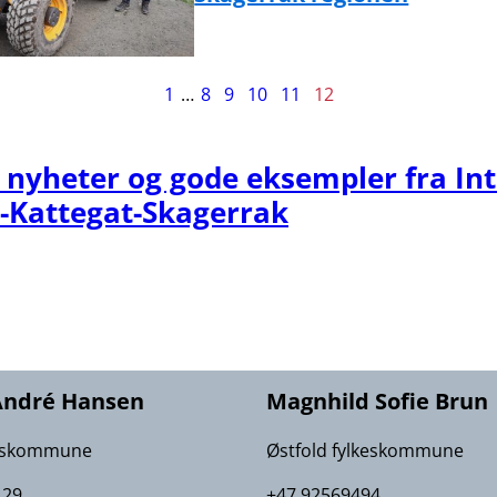
ide
1
…
8
9
10
11
12
2
v
e nyheter og gode eksempler fra In
2
-Kattegat-Skagerrak
ndré Hansen
Magnhild Sofie Brun
keskommune
Østfold fylkeskommune
 29
+47 92569494