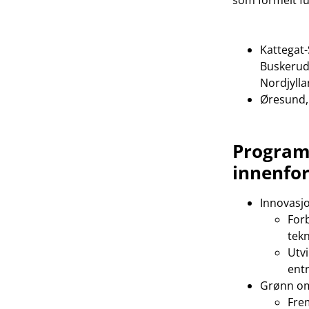
Kattegat-
Buskerud,
Nordjylla
Øresund,
Program
innenfor
Innovasj
For
tekn
Utvi
ent
Grønn om
Fre