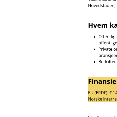
Hovedstaden, R
Hvem ka
Offentlig
offentlig
Private o
bransjeo
Bedrifter
Finansie
EU (ERDF): € 1
Norske Interre