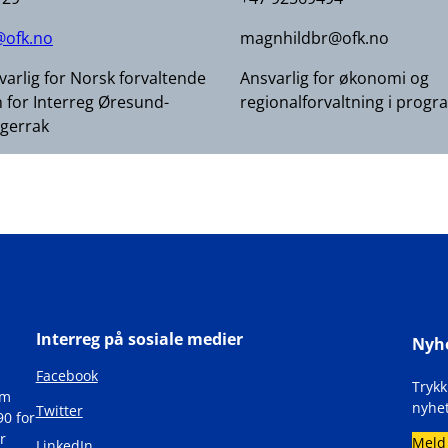
ofk.no
magnhildbr@ofk.no
arlig for Norsk forvaltende
Ansvarlig for økonomi og
 for Interreg Øresund-
regionalforvaltning i prog
agerrak
Interreg på sosiale medier
Nyh
Facebook
Tryk
om
nyhet
Twitter
90 for
r
Meld
LinkedIn