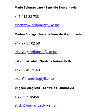
Marie Bohman Låte – Sentrale Skandinavia
+47 412 28 733
marboh@innlandetfylke.no
Marion Godager Tveter – Sentrale Skandinavia
+47 97 51 02 58
maitve@innlandetfylke.no
Sidsel Trønsdal – Nordens Grønne Belte
+47 92 45 31 63
sidtr@trondelagfylke.no
Stig Are Skoglund – Sentrale Skandinavia
+ 47 957 28458
stisko@innlandetfylke.no