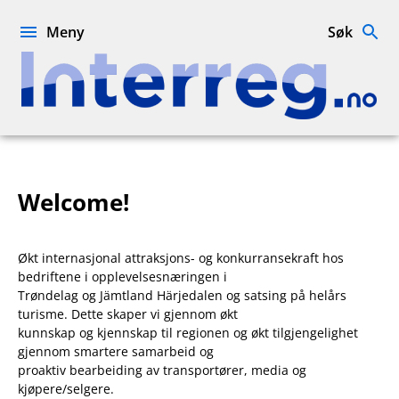
Hopp
til
Meny
Søk
innhold
Interreg.no
Welcome!
Økt internasjonal attraksjons- og konkurransekraft hos
bedriftene i opplevelsesnæringen i
Trøndelag og Jämtland Härjedalen og satsing på helårs
turisme. Dette skaper vi gjennom økt
kunnskap og kjennskap til regionen og økt tilgjengelighet
gjennom smartere samarbeid og
proaktiv bearbeiding av transportører, media og
kjøpere/selgere.