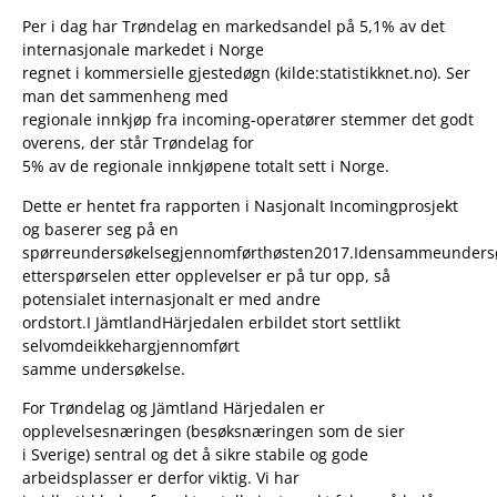
Per i dag har Trøndelag en markedsandel på 5,1% av det
internasjonale markedet i Norge
regnet i kommersielle gjestedøgn (kilde:statistikknet.no). Ser
man det sammenheng med
regionale innkjøp fra incoming-operatører stemmer det godt
overens, der står Trøndelag for
5% av de regionale innkjøpene totalt sett i Norge.
Dette er hentet fra rapporten i Nasjonalt Incomingprosjekt
og baserer seg på en
spørreundersøkelsegjennomførthøsten2017.Idensammeundersø
etterspørselen etter opplevelser er på tur opp, så
potensialet internasjonalt er med andre
ordstort.I JämtlandHärjedalen erbildet stort settlikt
selvomdeikkehargjennomført
samme undersøkelse.
For Trøndelag og Jämtland Härjedalen er
opplevelsesnæringen (besøksnæringen som de sier
i Sverige) sentral og det å sikre stabile og gode
arbeidsplasser er derfor viktig. Vi har