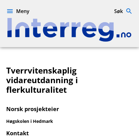
Hopp
til
Meny
Søk
innhold
Interreg.no
Tverrvitenskaplig
vidareutdanning i
flerkulturalitet
Norsk prosjekteier
Høgskolen i Hedmark
Kontakt