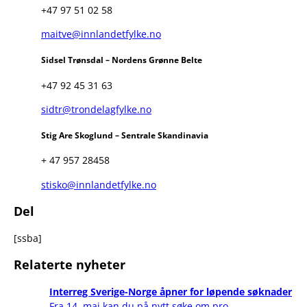
+47 97 51 02 58
maitve@innlandetfylke.no
Sidsel Trønsdal – Nordens Grønne Belte
+47 92 45 31 63
sidtr@trondelagfylke.no
Stig Are Skoglund – Sentrale Skandinavia
+ 47 957 28458
stisko@innlandetfylke.no
Del
[ssba]
Relaterte nyheter
Interreg Sverige-Norge åpner for løpende søknader
Fra 14. mai kan du på nytt søke om pro..