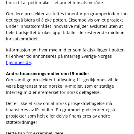
bidra til at potten øker i et annet innsatsområde.
Om flere prosjekter avsluttes innenfor programperioden kan
det også bidra til å øke potten. Eksempelvis om et prosjekt
under innsatsområdet Innovative miljøer avsluttes uten at
hele budsjettet brukes opp, tilfaller de resterende midlene
innsatsområdet.
Informasjon om hvor mye midler som faktisk ligger i potten
til enhver tid annonseres på Interreg Sverige-Norges
hjemmeside
.
Andre finansieringsmidler enn IR-midler
Om samtlige prosjekter i utlysning 11. godkjennes vil det
være begrenset med norske IR-midler, som er statlige
Interreg-midler øremerket for norsk deltagelse.
Det er ikke et krav om at norsk prosjektdeltagelse må
finansieres av IR-midler. Programmet godkjenner også
prosjekter som helt eller delvis finansieres av andre
støtteordninger.
Dette kan for eksempel være: