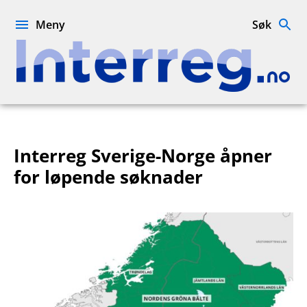
Hopp
til
Meny
Søk
innhold
Interreg.no
Interreg Sverige-Norge åpner
for løpende søknader