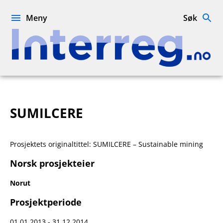
Hopp
til
Meny
Søk
innhold
Interreg.no
SUMILCERE
Prosjektets originaltittel: SUMILCERE – Sustainable mining
Norsk prosjekteier
Norut
Prosjektperiode
01.01.2013 - 31.12.2014