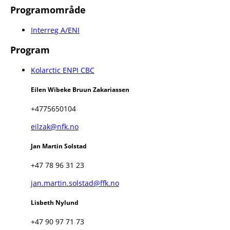
Programområde
Interreg A/ENI
Program
Kolarctic ENPI CBC
Eilen Wibeke Bruun Zakariassen
+4775650104
eilzak@nfk.no
Jan Martin Solstad
+47 78 96 31 23
jan.martin.solstad@ffk.no
Lisbeth Nylund
+47 90 97 71 73