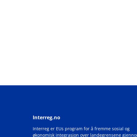
Interreg.no
Interreg er EUs program for å fremme sosial og
økonomisk integrasjon over landegrensene gjenn