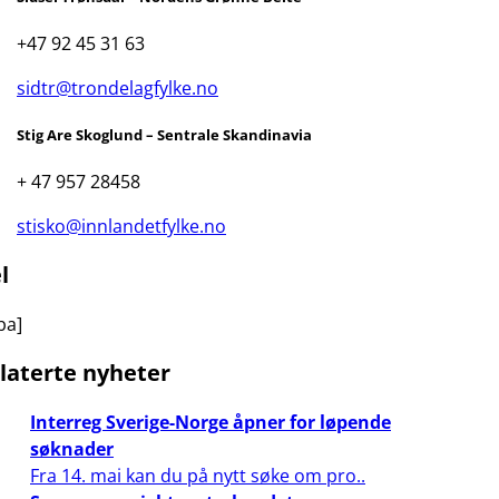
+47 92 45 31 63
sidtr@trondelagfylke.no
Stig Are Skoglund – Sentrale Skandinavia
+ 47 957 28458
stisko@innlandetfylke.no
l
ba]
laterte nyheter
Interreg Sverige-Norge åpner for løpende
søknader
Fra 14. mai kan du på nytt søke om pro..