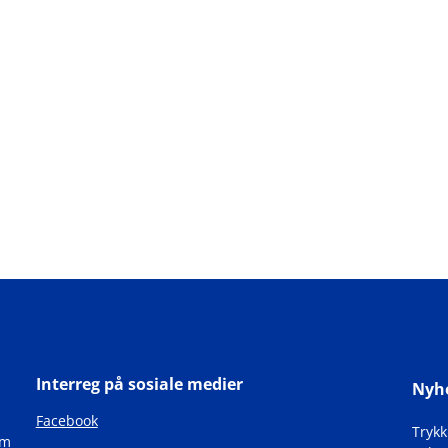
Interreg på sosiale medier
Nyh
Facebook
Tryk
om