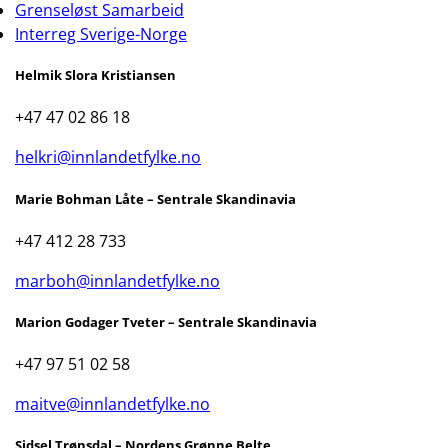
Grenseløst Samarbeid
Interreg Sverige-Norge
Helmik Slora Kristiansen
+47 47 02 86 18
helkri@innlandetfylke.no
Marie Bohman Låte – Sentrale Skandinavia
+47 412 28 733
marboh@innlandetfylke.no
Marion Godager Tveter – Sentrale Skandinavia
+47 97 51 02 58
maitve@innlandetfylke.no
Sidsel Trønsdal – Nordens Grønne Belte