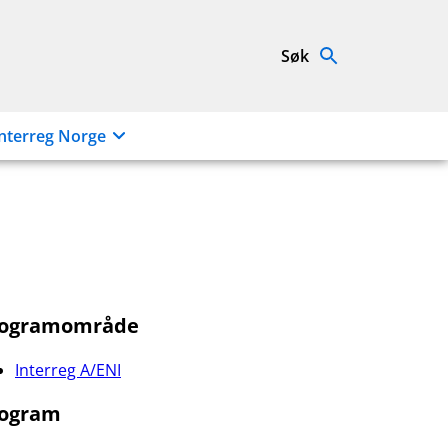
Søk
nterreg Norge
rogramområde
Interreg A/ENI
ogram