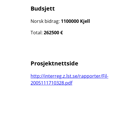
Budsjett
Norsk bidrag:
1100000 Kjell
Total:
262500 €
Prosjektnettside
http://interreg.z.lst.se/rapporter/Fil-
2005111710328.pdf