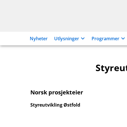
Hopp
til
innhold
Nyheter
Utlysninger
Programmer
Styreu
Norsk prosjekteier
Styreutvikling Østfold