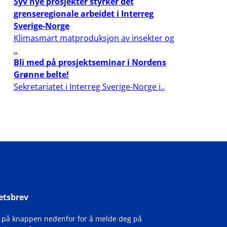
Syv nye prosjekter styrker det
grenseregionale arbeidet i Interreg
Sverige-Norge
Klimasmart matproduksjon av insekter og
..
Bli med på prosjektseminar i Nordens
Grønne belte!
Sekretariatet i Interreg Sverige-Norge i..
etsbrev
k på knappen nedenfor for å melde deg på