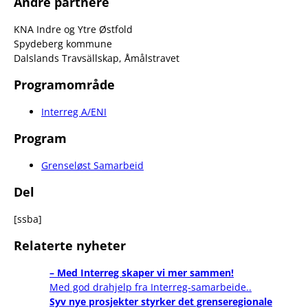
Andre partnere
KNA Indre og Ytre Østfold
Spydeberg kommune
Dalslands Travsällskap, Åmålstravet
Programområde
Interreg A/ENI
Program
Grenseløst Samarbeid
Del
[ssba]
Relaterte nyheter
– Med Interreg skaper vi mer sammen!
Med god drahjelp fra Interreg-samarbeide..
Syv nye prosjekter styrker det grenseregionale