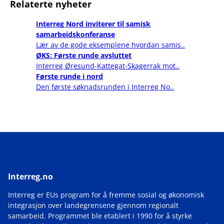
Relaterte nyheter
Interreg Nord inviterer til samisk
samarbeidskonferanse
Lær av de gode eksemplene hvordan samis..
ØKS: Første runde avsluttet
Interreg Øresund-Kattegat-Skagerrak mot..
Første runde i nord
Den første søknadsrunden i Interreg No..
Interreg.no
Interreg er EUs program for å fremme sosial og økonomisk
integrasjon over landegrensene gjennom regionalt
samarbeid. Programmet ble etablert i 1990 for å styrke