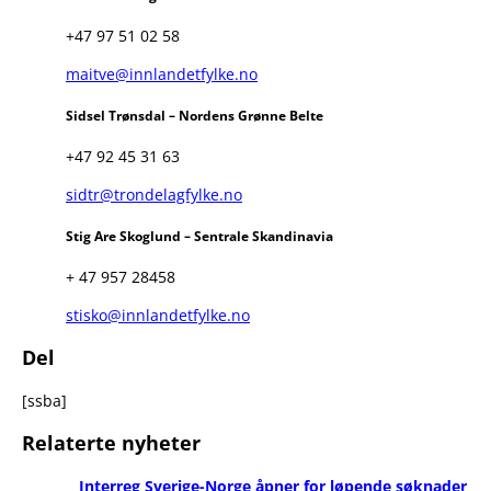
+47 97 51 02 58
maitve@innlandetfylke.no
Sidsel Trønsdal – Nordens Grønne Belte
+47 92 45 31 63
sidtr@trondelagfylke.no
Stig Are Skoglund – Sentrale Skandinavia
+ 47 957 28458
stisko@innlandetfylke.no
Del
[ssba]
Relaterte nyheter
Interreg Sverige-Norge åpner for løpende søknader