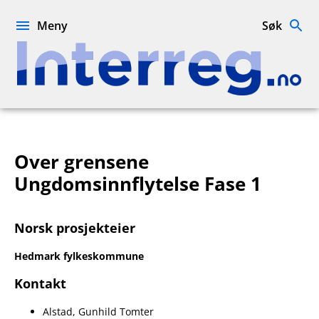
Hopp
til
Meny
Søk
innhold
Interreg.no
Over grensene
Ungdomsinnflytelse Fase 1
Norsk prosjekteier
Hedmark fylkeskommune
Kontakt
Alstad, Gunhild Tomter