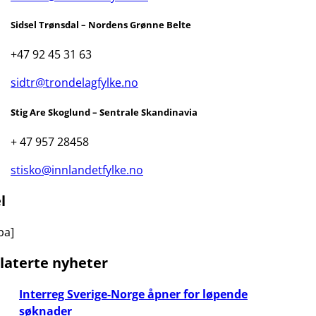
Sidsel Trønsdal – Nordens Grønne Belte
+47 92 45 31 63
sidtr@trondelagfylke.no
Stig Are Skoglund – Sentrale Skandinavia
+ 47 957 28458
stisko@innlandetfylke.no
l
ba]
laterte nyheter
Interreg Sverige-Norge åpner for løpende
søknader