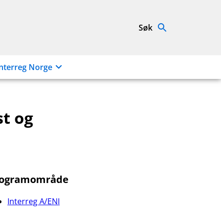
Søk
nterreg Norge
st og
rogramområde
Interreg A/ENI