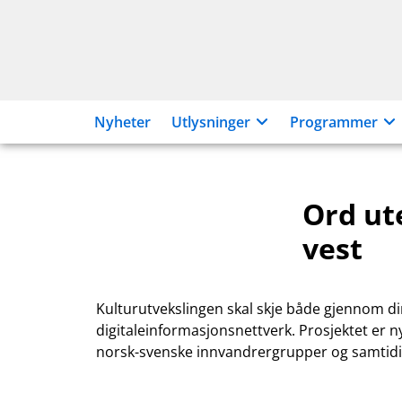
Hopp
til
innhold
Nyheter
Utlysninger
Programmer
Ord ut
vest
Kulturutvekslingen skal skje både gjennom 
digitaleinformasjonsnettverk. Prosjektet er 
norsk-svenske innvandrergrupper og samtidig