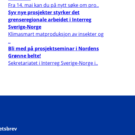
Fra 14. mai kan du på nytt søke om pro..
Syv nye prosjekter styrker det
grenseregionale arbeidet i Interreg
Sverige-Norge
Klimasmart matproduksjon av insekter og
..
Bli med på prosjektseminar i Nordens
Grønne belte!
Sekretariatet i Interreg Sverige-Norge i..
etsbrev