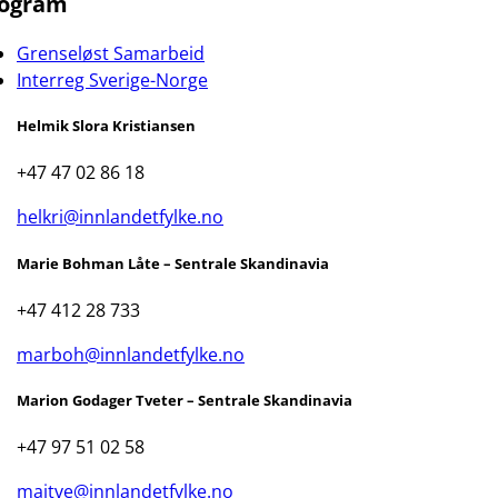
ogram
Grenseløst Samarbeid
Interreg Sverige-Norge
Helmik Slora Kristiansen
+47 47 02 86 18
helkri@innlandetfylke.no
Marie Bohman Låte – Sentrale Skandinavia
+47 412 28 733
marboh@innlandetfylke.no
Marion Godager Tveter – Sentrale Skandinavia
+47 97 51 02 58
maitve@innlandetfylke.no