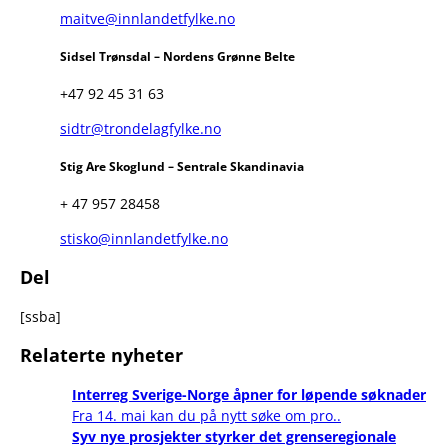
maitve@innlandetfylke.no
Sidsel Trønsdal – Nordens Grønne Belte
+47 92 45 31 63
sidtr@trondelagfylke.no
Stig Are Skoglund – Sentrale Skandinavia
+ 47 957 28458
stisko@innlandetfylke.no
Del
[ssba]
Relaterte nyheter
Interreg Sverige-Norge åpner for løpende søknader
Fra 14. mai kan du på nytt søke om pro..
Syv nye prosjekter styrker det grenseregionale