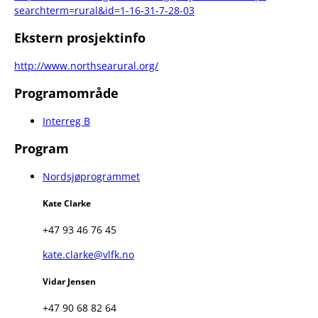
searchterm=rural&id=1-16-31-7-28-03
Ekstern prosjektinfo
http://www.northsearural.org/
Programområde
Interreg B
Program
Nordsjøprogrammet
Kate Clarke
+47 93 46 76 45
kate.clarke@vlfk.no
Vidar Jensen
+47 90 68 82 64