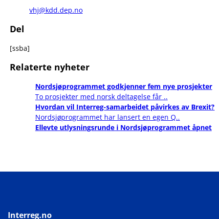
vhj@kdd.dep.no
Del
[ssba]
Relaterte nyheter
Nordsjøprogrammet godkjenner fem nye prosjekter
To prosjekter med norsk deltagelse får ..
Hvordan vil Interreg-samarbeidet påvirkes av Brexit?
Nordsjøprogrammet har lansert en egen Q..
Ellevte utlysningsrunde i Nordsjøprogrammet åpnet
Interreg.no