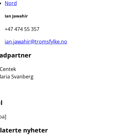
Nord
Ian Jawahir
+47 474 55 357
ian.jawahir@tromsfylke.no
adpartner
 Centek
aria Svanberg
l
ba]
laterte nyheter