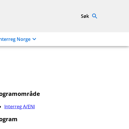
Søk
nterreg Norge
rogramområde
Interreg A/ENI
ogram