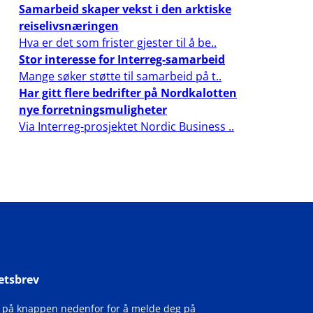
Samarbeid skaper vekst i den arktiske
reiselivsnæringen
Hva er det som frister gjester til å be..
Stor interesse for Interreg-samarbeid
Mange søker støtte til samarbeid på t..
Har gitt flere bedrifter på Nordkalotten
nye forretningsmuligheter
Via Interreg-prosjektet Nordic Business ..
etsbrev
k på knappen nedenfor for å melde deg på