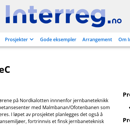
Interreg.no
Prosjekter
Gode eksempler
Arrangement
Om I
eC
P
rene på Nordkalotten innnenfor jernbaneteknikk
kompetansesenter med Malmbanan/Ofotenbanen som
res. I løpet av prosjektet planlegges det også å
Pr
nsemiljøer, fortrinnvis et finsk jernbaneteknisk