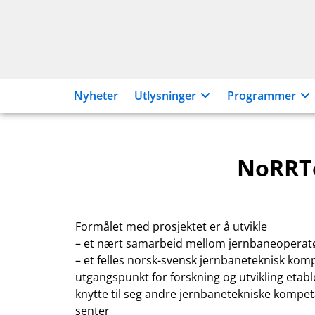
Hopp
til
innhold
Nyheter
Utlysninger
Programmer
NoRRT
Formålet med prosjektet er å utvikle
– et nært samarbeid mellom jernbaneoperatø
– et felles norsk-svensk jernbaneteknisk 
utgangspunkt for forskning og utvikling etable
knytte til seg andre jernbanetekniske kompeta
senter