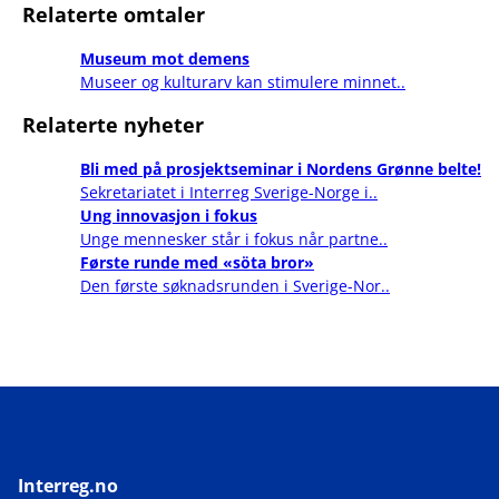
Relaterte omtaler
Museum mot demens
Museer og kulturarv kan stimulere minnet..
Relaterte nyheter
Bli med på prosjektseminar i Nordens Grønne belte!
Sekretariatet i Interreg Sverige-Norge i..
Ung innovasjon i fokus
Unge mennesker står i fokus når partne..
Første runde med «söta bror»
Den første søknadsrunden i Sverige-Nor..
Interreg.no