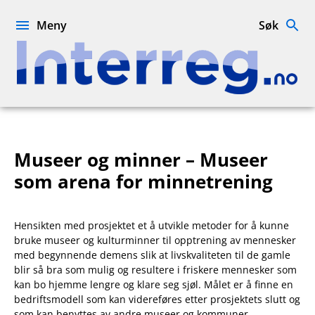
Hopp
til
Meny
Søk
innhold
Interreg.no
Museer og minner – Museer
som arena for minnetrening
Hensikten med prosjektet et å utvikle metoder for å kunne
bruke museer og kulturminner til opptrening av mennesker
med begynnende demens slik at livskvaliteten til de gamle
blir så bra som mulig og resultere i friskere mennesker som
kan bo hjemme lengre og klare seg sjøl. Målet er å finne en
bedriftsmodell som kan videreføres etter prosjektets slutt og
som kan benyttes av andre museer og kommuner.