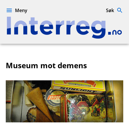
Hopp
til
Meny
Søk
innhold
Interreg.no
Museum mot demens