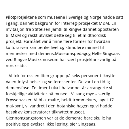
Pilotprosjektene som museene i Sverige og Norge hadde satt
i gang, dannet bakgrunn for Interreg-prosjektet M&M. En
invitasjon fra Stiftelsen Jamtli til Ringve dannet oppstarten
til M&M og raskt utviklet dette seg til et midtnordisk
prosjekt. Formålet var å finne flere former for hvordan
kulturarven kan berike livet og stimulere minnet til
mennesker med demens.Museumspedagog Helle Singsaas
ved Ringve Musikkmuseum har vært prosjektansvarlig på
norsk side.
– Vi tok for oss en liten gruppe på seks personer tilknyttet
Valentinlyst helse- og velferdssenter. De var i en tidlig
demensfase. To timer i uka i halvannet år arrangerte vi
forskjellige aktiviteter på museet. Vi sang mye – særlig
Prøysen-viser. Vi bl.a. malte, holdt trommekurs, laget 17.
mai-pynt, vi vandret i den botaniske hagen og vi hadde
besøk av konservatorer tilknyttet museet.
Gjennomgangstonen var at de demente bare skulle ha
positive opplevelser. Ikke læring, sier Singsaas.