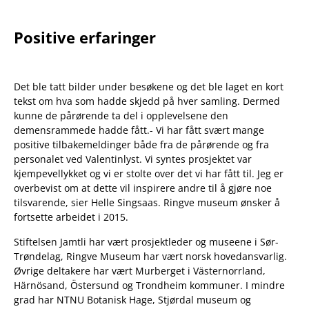
Positive erfaringer
Det ble tatt bilder under besøkene og det ble laget en kort
tekst om hva som hadde skjedd på hver samling. Dermed
kunne de pårørende ta del i opplevelsene den
demensrammede hadde fått.- Vi har fått svært mange
positive tilbakemeldinger både fra de pårørende og fra
personalet ved Valentinlyst. Vi syntes prosjektet var
kjempevellykket og vi er stolte over det vi har fått til. Jeg er
overbevist om at dette vil inspirere andre til å gjøre noe
tilsvarende, sier Helle Singsaas. Ringve museum ønsker å
fortsette arbeidet i 2015.
Stiftelsen Jamtli har vært prosjektleder og museene i Sør-
Trøndelag, Ringve Museum har vært norsk hovedansvarlig.
Øvrige deltakere har vært Murberget i Västernorrland,
Härnösand, Östersund og Trondheim kommuner. I mindre
grad har NTNU Botanisk Hage, Stjørdal museum og