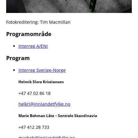
Fotokreditering: Tim Macmillan
Programområde
Interreg A/ENI
Program
Interreg Sverige-Norge
Helmik Slora Kristiansen
+47 47 02 86 18
helkri@innlandetfylke.no
Marie Bohman Låte – Sentrale Skandinavia
+47 412 28 733
marboh@innlandetfylke.no