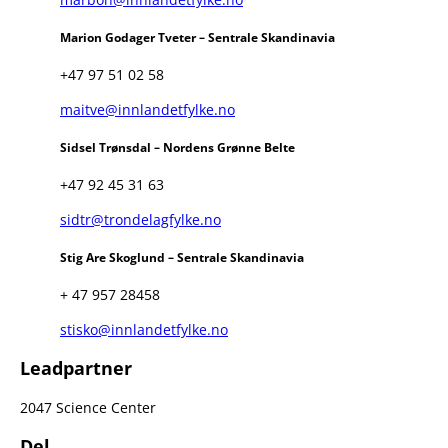
Marion Godager Tveter – Sentrale Skandinavia
+47 97 51 02 58
maitve@innlandetfylke.no
Sidsel Trønsdal – Nordens Grønne Belte
+47 92 45 31 63
sidtr@trondelagfylke.no
Stig Are Skoglund – Sentrale Skandinavia
+ 47 957 28458
stisko@innlandetfylke.no
Leadpartner
2047 Science Center
Del