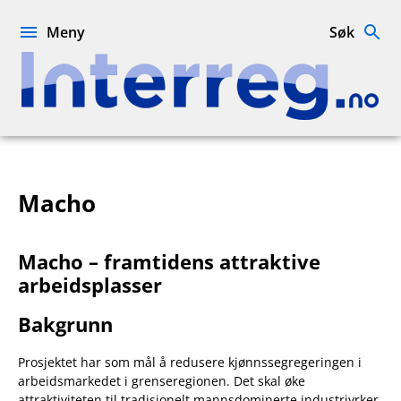
Hopp
til
Meny
Søk
innhold
Interreg.no
Macho
Macho – framtidens attraktive
arbeidsplasser
Bakgrunn
Prosjektet har som mål å redusere kjønnssegregeringen i
arbeidsmarkedet i grenseregionen. Det skal øke
attraktiviteten til tradisjonelt mannsdominerte industriyrker