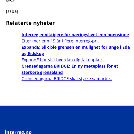
[ssba]
Relaterte nyheter
Interreg er viktigere for næringslivet enn noensinne
Etter mer enn 15 år i flere Interreg-pr..
ExpandE: Slik ble grensen en mulighet for unge i Eda
og Eidskog
ExpandE har vist hvordan digital opplær..
Grensedagarna BRIDGE: En ny møteplass for et
sterkere grenseland
Grensedagarna BRIDGE skal styrke samarbe..
Interreg.no