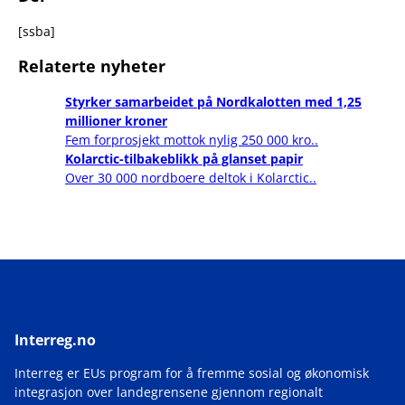
[ssba]
Relaterte nyheter
Styrker samarbeidet på Nordkalotten med 1,25
millioner kroner
Fem forprosjekt mottok nylig 250 000 kro..
Kolarctic-tilbakeblikk på glanset papir
Over 30 000 nordboere deltok i Kolarctic..
Interreg.no
Interreg er EUs program for å fremme sosial og økonomisk
integrasjon over landegrensene gjennom regionalt