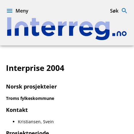
Hopp
til
Meny
Søk
innhold
Interreg.no
Interprise 2004
Norsk prosjekteier
Troms fylkeskommune
Kontakt
Kristiansen, Svein
Prosjektperiode