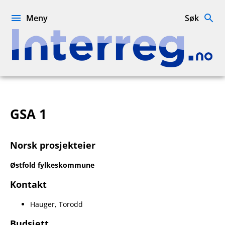
Hopp
til
Meny
Søk
innhold
Interreg.no
GSA 1
Norsk prosjekteier
Østfold fylkeskommune
Kontakt
Hauger, Torodd
Budsjett