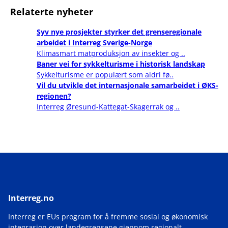
Relaterte nyheter
Syv nye prosjekter styrker det grenseregionale
arbeidet i Interreg Sverige-Norge
Klimasmart matproduksjon av insekter og ..
Baner vei for sykkelturisme i historisk landskap
Sykkelturisme er populært som aldri fø..
Vil du utvikle det internasjonale samarbeidet i ØKS-
regionen?
Interreg Øresund-Kattegat-Skagerrak og ..
Interreg.no
Interreg er EUs program for å fremme sosial og økonomisk
integrasjon over landegrensene gjennom regionalt