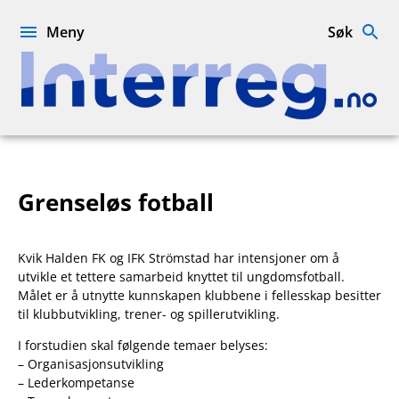
Hopp
til
Meny
Søk
innhold
Interreg.no
Grenseløs fotball
Kvik Halden FK og IFK Strömstad har intensjoner om å
utvikle et tettere samarbeid knyttet til ungdomsfotball.
Målet er å utnytte kunnskapen klubbene i fellesskap besitter
til klubbutvikling, trener- og spillerutvikling.
I forstudien skal følgende temaer belyses:
– Organisasjonsutvikling
– Lederkompetanse