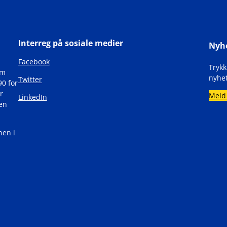
Interreg på sosiale medier
Nyh
Facebook
Tryk
om
nyhet
Twitter
90 for
r
Meld
LinkedIn
den
nen i