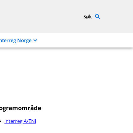
Søk
nterreg Norge
rogramområde
Interreg A/ENI