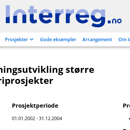
Interreg.no
Prosjekter
Gode eksempler
Arrangement
Om I
ningsutvikling større
riprosjekter
Prosjektperiode
P
01.01.2002 - 31.12.2004