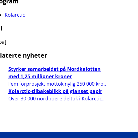
ogram
Kolarctic
l
ba]
laterte nyheter
Styrker samarbeidet på Nordkalotten
med 1,25 millioner kroner
Fem forprosjekt mottok nylig 250 000 kro..
Kolarctic-tilbakeblikk på glanset papir
Over 30 000 nordboere deltok i Kolarctic..