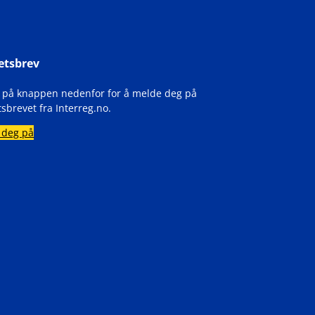
etsbrev
k på knappen nedenfor for å melde deg på
sbrevet fra Interreg.no.
 deg på