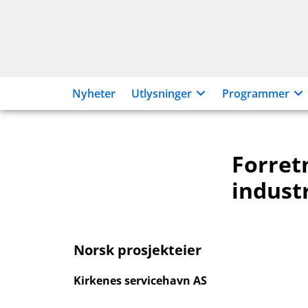
Hopp
til
innhold
Nyheter
Utlysninger
Programmer
Forret
indust
Norsk prosjekteier
Kirkenes servicehavn AS