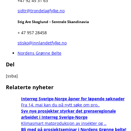
+47 92 45 31 63
sidtr@trondelagfylke.no
Stig Are Skoglund – Sentrale Skandinavia
+ 47 957 28458
stisko@innlandetfylke.no
Nordens Grønne Belte
Del
[ssba]
Relaterte nyheter
Interreg Sverige-Norge åpner for løpende søknader
Fra 14. mai kan du på nytt søke om pro..
Syv nye prosjekter styrker det grenseregionale
arbeidet i Interreg Sverige-Norge
Klimasmart matproduksjon av insekter og ..
Bli med på prosjektseminar i Nordens Grønne belte!