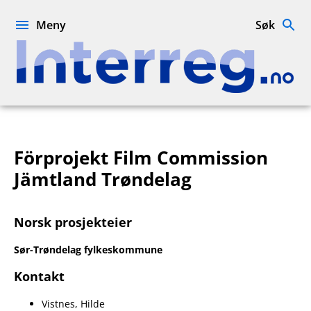
Hopp
til
Meny
Søk
innhold
Interreg.no
Förprojekt Film Commission
Jämtland Trøndelag
Norsk prosjekteier
Sør-Trøndelag fylkeskommune
Kontakt
Vistnes, Hilde