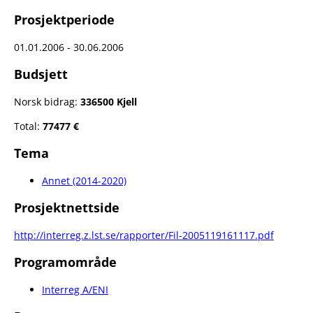
Prosjektperiode
01.01.2006 - 30.06.2006
Budsjett
Norsk bidrag:
336500 Kjell
Total:
77477 €
Tema
Annet (2014-2020)
Prosjektnettside
http://interreg.z.lst.se/rapporter/Fil-2005119161117.pdf
Programområde
Interreg A/ENI