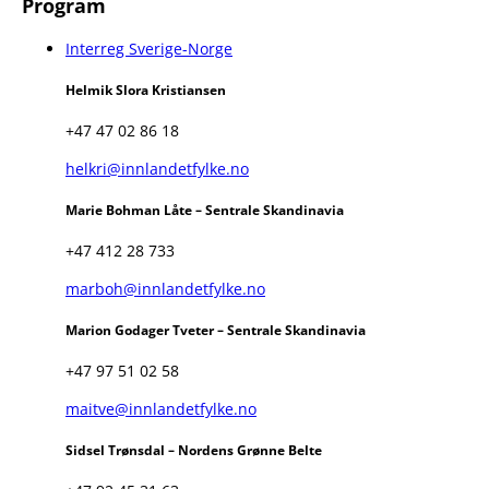
Program
Interreg Sverige-Norge
Helmik Slora Kristiansen
+47 47 02 86 18
helkri@innlandetfylke.no
Marie Bohman Låte – Sentrale Skandinavia
+47 412 28 733
marboh@innlandetfylke.no
Marion Godager Tveter – Sentrale Skandinavia
+47 97 51 02 58
maitve@innlandetfylke.no
Sidsel Trønsdal – Nordens Grønne Belte