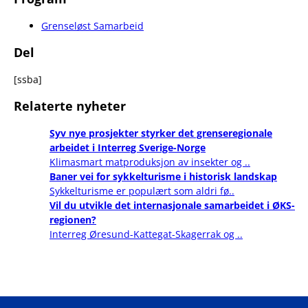
Grenseløst Samarbeid
Del
[ssba]
Relaterte nyheter
Syv nye prosjekter styrker det grenseregionale
arbeidet i Interreg Sverige-Norge
Klimasmart matproduksjon av insekter og ..
Baner vei for sykkelturisme i historisk landskap
Sykkelturisme er populært som aldri fø..
Vil du utvikle det internasjonale samarbeidet i ØKS-
regionen?
Interreg Øresund-Kattegat-Skagerrak og ..