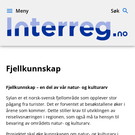
Hopp
til
Meny
Søk
innhold
Interreg.no
Fjellkunnskap
Fjellkunnskap – en del av vår natur- og kulturarv
Sylan er et norsk-svensk fjellområde som opplever stor
pågang fra turister. Det er forventet at besøkstallene øker i
årene som kommer. Dette stiller krav til utviklingen av
reiselivsnæringen i regionen, som også må ta hensyn til
bevaring av områdets natur- og kulturarv.
Prosjektet skal øke kunnskapen om natur- og kulturarv i