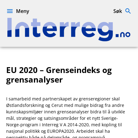
Hopp
til
Meny
Søk
innhold
Interreg.no
EU 2020 – Grenseindeks og
grensanalyser
I samarbeid med partnerskapet av grenseregioner skal
Østlandsforskning og Cerut med mulige bidrag fra andre
kunnskapsmiljøer innen grenseanalyser bidra til å utvikle
mål, strategier og satsingsområder for et nytt Sverige-
Norge-program i Interreg V A 2014-2020, med kopling til
nasjonal politikk og EUROPA2020. Arbeidet skal ha
perspektiv både på delområde- og programnivå.