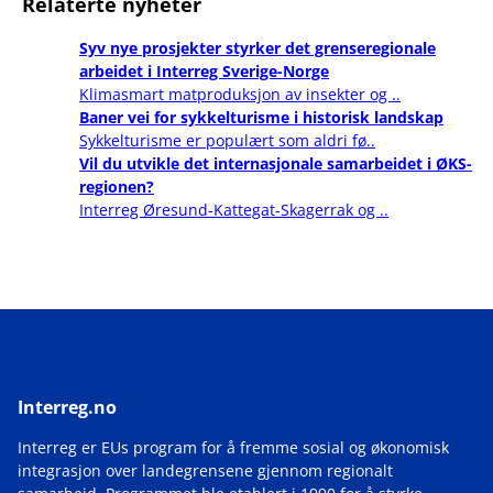
Relaterte nyheter
Syv nye prosjekter styrker det grenseregionale
arbeidet i Interreg Sverige-Norge
Klimasmart matproduksjon av insekter og ..
Baner vei for sykkelturisme i historisk landskap
Sykkelturisme er populært som aldri fø..
Vil du utvikle det internasjonale samarbeidet i ØKS-
regionen?
Interreg Øresund-Kattegat-Skagerrak og ..
Interreg.no
Interreg er EUs program for å fremme sosial og økonomisk
integrasjon over landegrensene gjennom regionalt