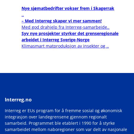
Nye sjømatbedrifter vokser frem i Skagerrak
..
– Med Interreg skaper vi mer sammen!
Med god drahjelp fra Interreg-samarbeide..
Syv nye prosjekter styrker det grenseregionale
arbeidet i Interreg Sverige-Norge
Klimasmart matproduksjon av insekter og ..
Interreg.no
Interreg er EUs program for å fremme sosial og økonomisk
integrasjon over landegrensene gjennom regionalt
samarbeid. Programmet ble etablert i 1990 for å styrke
samarbeidet mellom naboregioner som var delt av nasjonale