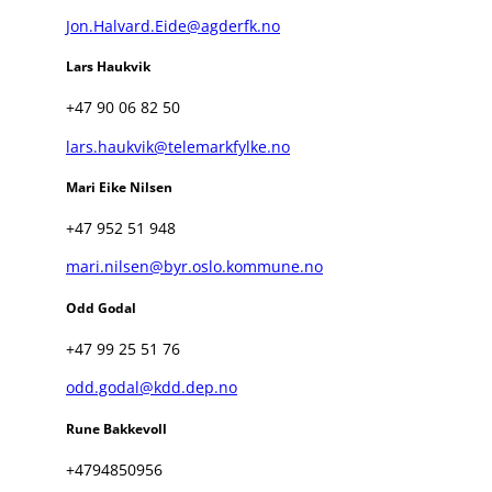
Jon.Halvard.Eide@agderfk.no
Lars Haukvik
+47 90 06 82 50
lars.haukvik@telemarkfylke.no
Mari Eike Nilsen
+47 952 51 948
mari.nilsen@byr.oslo.kommune.no
Odd Godal
+47 99 25 51 76
odd.godal@kdd.dep.no
Rune Bakkevoll
+4794850956