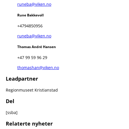
runeba@viken.no
Rune Bakkevoll
+4794850956
runeba@viken.no
Thomas André Hansen
+47 99 59 96 29
thomashan@viken.no
Leadpartner
Regionmuseet Kristianstad
Del
[ssba]
Relaterte nyheter