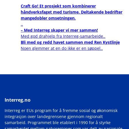
Craft Go! Et prosjekt som kombinerer
håndverksfaget med turisme. Deltakende bedrifter
mangedobler omsetningen.
..
– Med Interreg skaper vi mer sammen!
Med god drahjelp fra Interreg-samarbeide..
Bli med og redd havet sammen med Ren Kystlinje
Noen glemmer at en do ikke er en søppel..
Interreg.no
Interreg er EUs program for å fremme sosial og økonomisk
integrasjon over landegrensene gjennom regionalt
samarbeid. Programmet ble etablert i 1990 for å styrke
samarbeidet mellom naboregioner som var delt av nasjonale