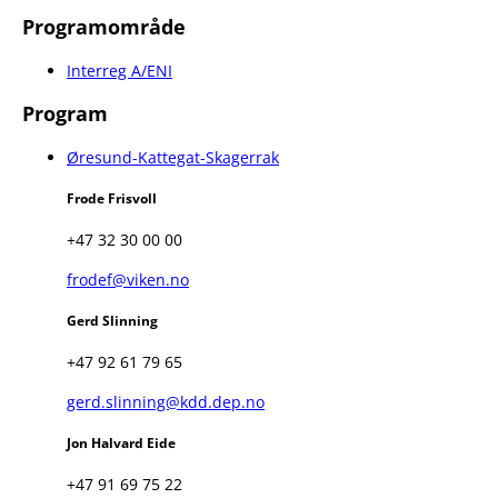
Programområde
Interreg A/ENI
Program
Øresund-Kattegat-Skagerrak
Frode Frisvoll
+47 32 30 00 00
frodef@viken.no
Gerd Slinning
+47 92 61 79 65
gerd.slinning@kdd.dep.no
Jon Halvard Eide
+47 91 69 75 22