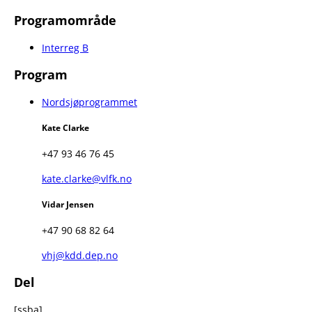
Programområde
Interreg B
Program
Nordsjøprogrammet
Kate Clarke
+47 93 46 76 45
kate.clarke@vlfk.no
Vidar Jensen
+47 90 68 82 64
vhj@kdd.dep.no
Del
[ssba]