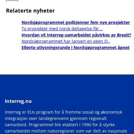
Relaterte nyheter
Nordsjøprogrammet godkjenner fem nye prosjekter
To prosjekter med norsk deltagelse får ..
Hvordan vil Interreg-samarbeidet påvirkes av Brexit?
Nordsjøprogrammet har lansert en egen Q..
Ellevte utlysningsrunde i Nordsjøprogrammet åpnet
Interreg.no
Interreg er EUs program for å fremme sosial og økonomisk
integrasjon over landegrensene gjennom regionalt
samarbeid. Programmet ble etablert i 1990 for å styrke
samarbeidet mellom naboregioner som var delt av nasjonale