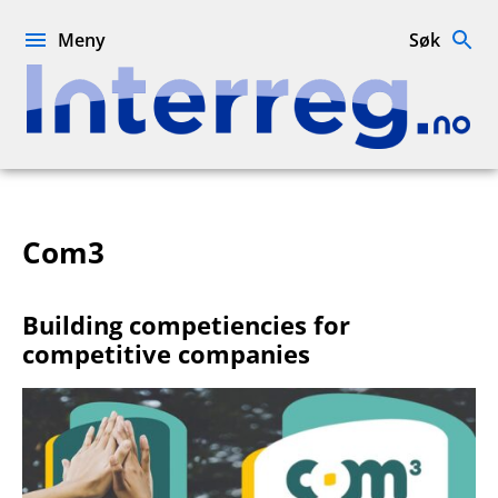
Hopp
til
Meny
Søk
innhold
Interreg.no
Com3
Building competiencies for
competitive companies