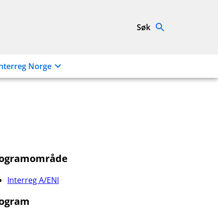
Søk
nterreg Norge
rogramområde
Interreg A/ENI
ogram