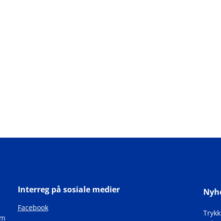
Interreg på sosiale medier
Nyh
Facebook
Tryk
om