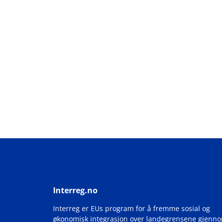
Interreg.no
Interreg er EUs program for å fremme sosial og
økonomisk integrasjon over landegrensene gjenn