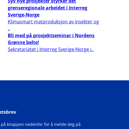
Syv nye prosjekter styrker det
grenseregionale arbeidet i Interreg
Sverige-Norge
Klimasmart matproduksjon av insekter og
..
Bli med på prosjektseminar i Nordens
Grønne belte!
Sekretariatet i Interreg Sverige-Norge i..
etsbrev
k på knappen nedenfor for å melde deg på