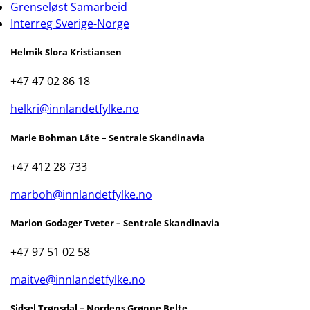
Grenseløst Samarbeid
Interreg Sverige-Norge
Helmik Slora Kristiansen
+47 47 02 86 18
helkri@innlandetfylke.no
Marie Bohman Låte – Sentrale Skandinavia
+47 412 28 733
marboh@innlandetfylke.no
Marion Godager Tveter – Sentrale Skandinavia
+47 97 51 02 58
maitve@innlandetfylke.no
Sidsel Trønsdal – Nordens Grønne Belte