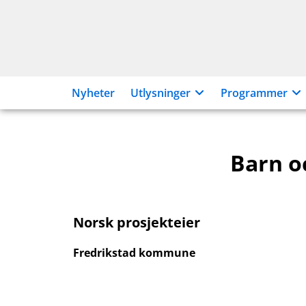
Hopp
til
innhold
Nyheter
Utlysninger
Programmer
Barn o
Norsk prosjekteier
Fredrikstad kommune