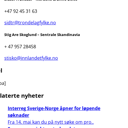
+47 92 45 31 63
sidtr@trondelagfylke.no
Stig Are Skoglund – Sentrale Skandinavia
+ 47 957 28458
stisko@innlandetfylke.no
l
ba]
laterte nyheter
Interreg Sverige-Norge åpner for løpende
søknader
Fra 14. mai kan du på nytt søke om pro..