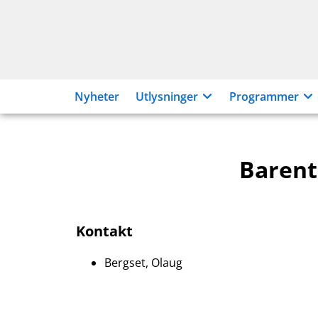
Hopp
til
innhold
Nyheter
Utlysninger
Programmer
Barent
Kontakt
Bergset, Olaug