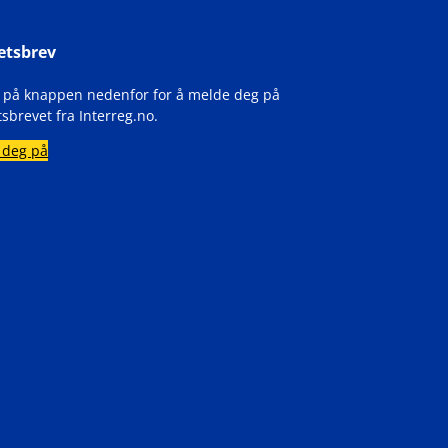
etsbrev
k på knappen nedenfor for å melde deg på
sbrevet fra Interreg.no.
 deg på