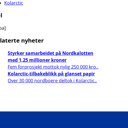
Kolarctic
l
ba]
laterte nyheter
Styrker samarbeidet på Nordkalotten
med 1,25 millioner kroner
Fem forprosjekt mottok nylig 250 000 kro..
Kolarctic-tilbakeblikk på glanset papir
Over 30 000 nordboere deltok i Kolarctic..