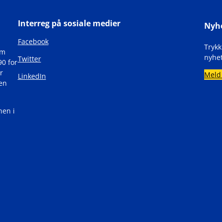
Interreg på sosiale medier
Nyh
Facebook
Tryk
om
nyhet
Twitter
90 for
r
Meld
LinkedIn
den
nen i