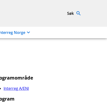
Søk
nterreg Norge
rogramområde
Interreg A/ENI
ogram