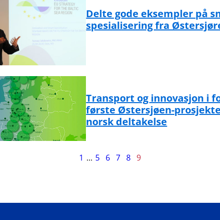
Delte gode eksempler på s
spesialisering fra Østersjø
Transport og innovasjon i fo
første Østersjøen-prosjek
norsk deltakelse
ide
1
…
5
6
7
8
9
v