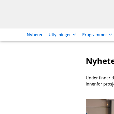
Hopp
til
innhold
Nyheter
Utlysninger
Programmer
Nyhete
Under finner du
innenfor prosj