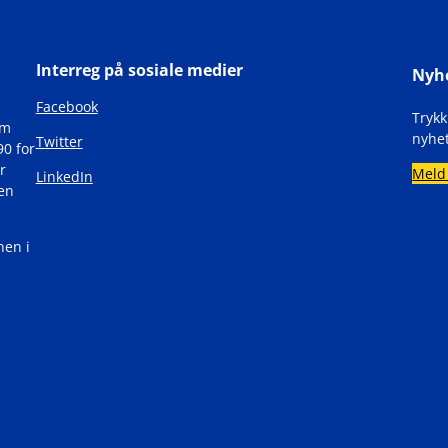
Interreg på sosiale medier
Nyh
Facebook
Tryk
om
nyhet
Twitter
90 for
r
Meld
LinkedIn
den
nen i