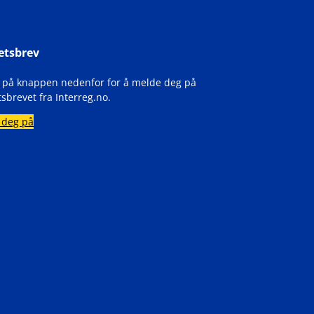
etsbrev
k på knappen nedenfor for å melde deg på
sbrevet fra Interreg.no.
 deg på