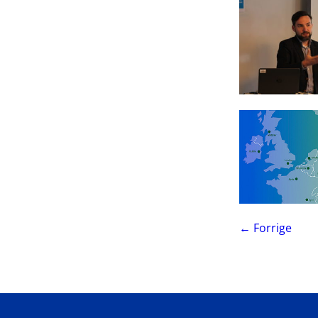
side
S
← Forrige
9
a
9