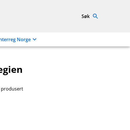
Søk
nterreg Norge
egien
r produsert