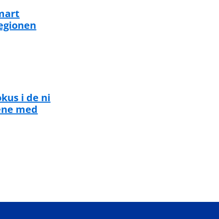
mart
regionen
kus i de ni
tene med