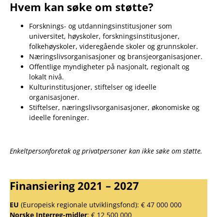
Hvem kan søke om støtte?
Forsknings- og utdanningsinstitusjoner som
universitet, høyskoler, forskningsinstitusjoner,
folkehøyskoler, videregående skoler og grunnskoler.
Næringslivsorganisasjoner og bransjeorganisasjoner.
Offentlige myndigheter på nasjonalt, regionalt og
lokalt nivå.
Kulturinstitusjoner, stiftelser og ideelle
organisasjoner.
Stiftelser, næringslivsorganisasjoner, økonomiske og
ideelle foreninger.
Enkeltpersonforetak og privatpersoner kan ikke søke om støtte.
Finansiering 2021 – 2027
EU
(Europeisk regionale utviklingsfond): € 47 000 000
Norske Interreg-midler
: € 12 500 000