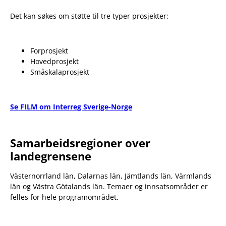
Det kan søkes om støtte til tre typer prosjekter:
Forprosjekt
Hovedprosjekt
Småskalaprosjekt
Se FILM om Interreg Sverige-Norge
Samarbeidsregioner over
landegrensene
Västernorrland län, Dalarnas län, Jämtlands län, Värmlands
län og Västra Götalands län. Temaer og innsatsområder er
felles for hele programområdet.