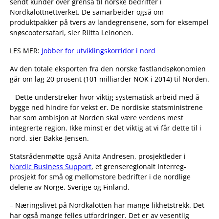
sendt kunder over grensa til norske bedrifter i
Nordkalottnettverket. De samarbeider også om
produktpakker på tvers av landegrensene, som for eksempel
snøscootersafari, sier Riitta Leinonen.
LES MER:
Jobber for utviklingskorridor i nord
Av den totale eksporten fra den norske fastlandsøkonomien
går om lag 20 prosent (101 milliarder NOK i 2014) til Norden.
– Dette understreker hvor viktig systematisk arbeid med å
bygge ned hindre for vekst er. De nordiske statsministrene
har som ambisjon at Norden skal være verdens mest
integrerte region. Ikke minst er det viktig at vi får dette til i
nord, sier Bakke-Jensen.
Statsrådenmøtte også Anita Andresen, prosjektleder i
Nordic Business Support
, et grenseregionalt Interreg-
prosjekt for små og mellomstore bedrifter i de nordlige
delene av Norge, Sverige og Finland.
– Næringslivet på Nordkalotten har mange likhetstrekk. Det
har også mange felles utfordringer. Det er av vesentlig