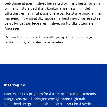
betydning at næringslivet her i nord primært består av små
og mellomstore bedrifter. Konkurransemessig gir det
utfordringer når vi vil posisjonere oss for større oppdrag. Jeg
har genuin tro på at økt nabosamarbeid i nord kan gi større
vekst for det samlede næringslivet på Nordkalotten, sier
Andresen.
Du kan lese mer om de omtalte prosjektene ved å følge
lenken til høyre for denne artikkelen.
Interreg.no
Interreg er EUs program for å fremme sosial og økonomisk
integrasjon over landegrensene gjennom regionalt
samarbeid. Programmet ble etablert i 1990 for å styrke