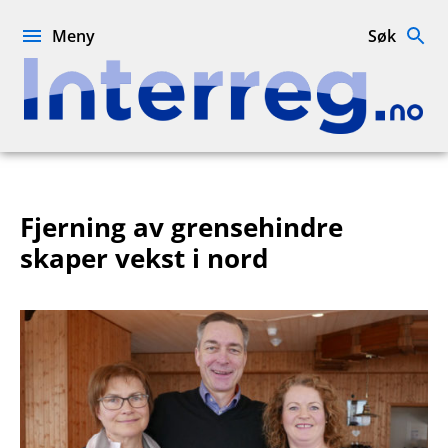
Hopp
til
Meny
Søk
innhold
Interreg.no
Fjerning av grensehindre
skaper vekst i nord