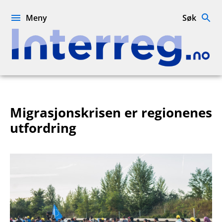
Hopp
til
Meny
Søk
innhold
Interreg.no
Migrasjonskrisen er regionenes
utfordring