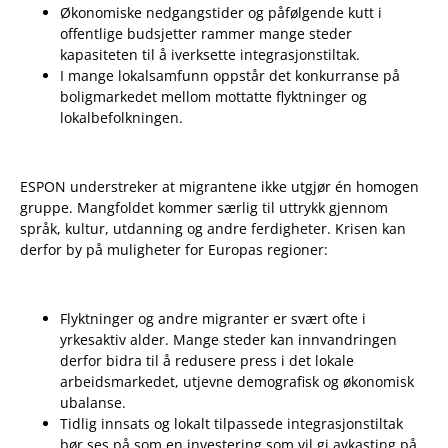
Økonomiske nedgangstider og påfølgende kutt i
offentlige budsjetter rammer mange steder
kapasiteten til å iverksette integrasjonstiltak.
I mange lokalsamfunn oppstår det konkurranse på
boligmarkedet mellom mottatte flyktninger og
lokalbefolkningen.
ESPON understreker at migrantene ikke utgjør én homogen
gruppe. Mangfoldet kommer særlig til uttrykk gjennom
språk, kultur, utdanning og andre ferdigheter. Krisen kan
derfor by på muligheter for Europas regioner:
Flyktninger og andre migranter er svært ofte i
yrkesaktiv alder. Mange steder kan innvandringen
derfor bidra til å redusere press i det lokale
arbeidsmarkedet, utjevne demografisk og økonomisk
ubalanse.
Tidlig innsats og lokalt tilpassede integrasjonstiltak
bør ses på som en investering som vil gi avkasting på