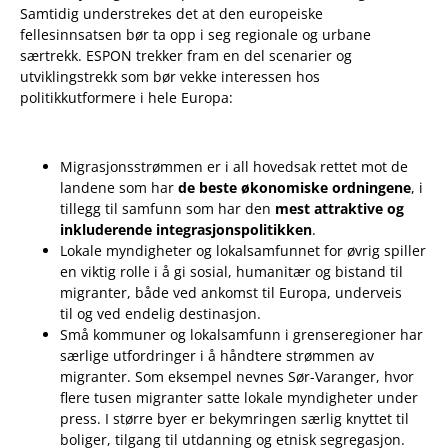
Samtidig understrekes det at den europeiske
fellesinnsatsen bør ta opp i seg regionale og urbane
særtrekk. ESPON trekker fram en del scenarier og
utviklingstrekk som bør vekke interessen hos
politikkutformere i hele Europa:
Migrasjonsstrømmen er i all hovedsak rettet mot de
landene som har
de beste økonomiske ordningene
, i
tillegg til samfunn som har den
mest attraktive og
inkluderende integrasjonspolitikken
.
Lokale myndigheter og lokalsamfunnet for øvrig spiller
en viktig rolle i å gi sosial, humanitær og bistand til
migranter, både ved ankomst til Europa, underveis
til og ved endelig destinasjon.
Små kommuner og lokalsamfunn i grenseregioner har
særlige utfordringer i å håndtere strømmen av
migranter. Som eksempel nevnes Sør-Varanger, hvor
flere tusen migranter satte lokale myndigheter under
press. I større byer er bekymringen særlig knyttet til
boliger, tilgang til utdanning og etnisk segregasjon.