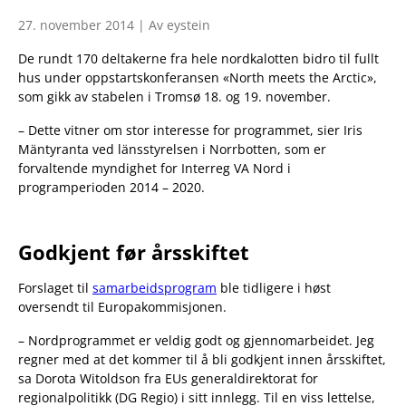
27. november 2014 | Av eystein
De rundt 170 deltakerne fra hele nordkalotten bidro til fullt
hus under oppstartskonferansen «North meets the Arctic»,
som gikk av stabelen i Tromsø 18. og 19. november.
– Dette vitner om stor interesse for programmet, sier Iris
Mäntyranta ved länsstyrelsen i Norrbotten, som er
forvaltende myndighet for Interreg VA Nord i
programperioden 2014 – 2020.
Godkjent før årsskiftet
Forslaget til
samarbeidsprogram
ble tidligere i høst
oversendt til Europakommisjonen.
– Nordprogrammet er veldig godt og gjennomarbeidet. Jeg
regner med at det kommer til å bli godkjent innen årsskiftet,
sa Dorota Witoldson fra EUs generaldirektorat for
regionalpolitikk (DG Regio) i sitt innlegg. Til en viss lettelse,