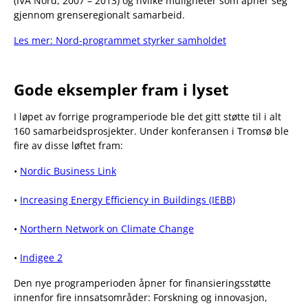
(IVA Nord, 2007 – 2013) og hvilke muligheter som åpner seg
gjennom grenseregionalt samarbeid.
Les mer: Nord-programmet styrker samholdet
Gode eksempler fram i lyset
I løpet av forrige programperiode ble det gitt støtte til i alt
160 samarbeidsprosjekter. Under konferansen i Tromsø ble
fire av disse løftet fram:
•
Nordic Business Link
•
Increasing Energy Efficiency in Buildings (IEBB)
•
Northern Network on Climate Change
•
Indigee 2
Den nye programperioden åpner for finansieringsstøtte
innenfor fire innsatsområder: Forskning og innovasjon,