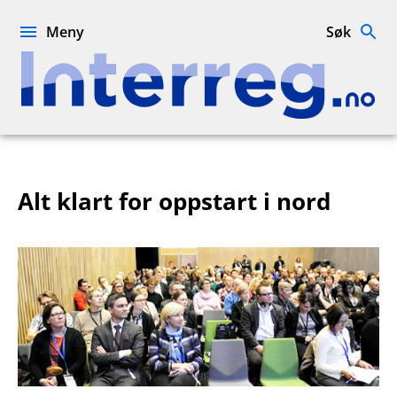
Hopp
til
Meny
Søk
innhold
Interreg.no
Alt klart for oppstart i nord